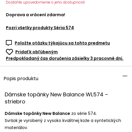
Dostaňte upovedomenie o jeho dostupnosti
Doprava a vrácení zdarma!
Pozri všetky produkty
Séria 574
Položte otázku týkajúcu sa tohto predmetu
Pridať k obľúbeným
Predpokladaný čas doručenia zásielky 3 pracovné dni.
Popis produktu
Dámske topánky New Balance WL574 –
striebro
Dámske topánky New Balance
zo série 574.
Svršok je vyrobený z vysoko kvalitnej kože a syntetických
materiálov.