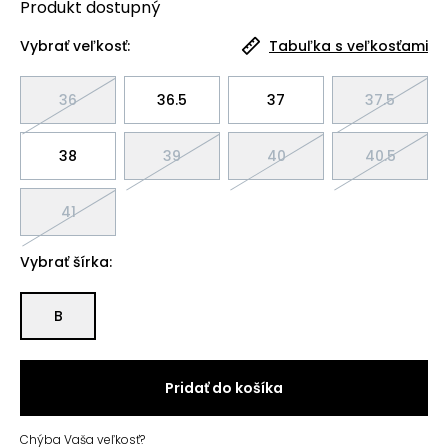
Produkt
dostupný
Vybrať veľkosť:
Tabuľka s veľkosťami
36
36.5
37
37.5
38
39
40
40.5
41
Vybrať šírka:
B
Pridať do košíka
Chýba Vaša veľkosť?