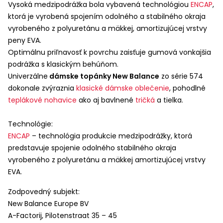
Vysoká medzipodrážka bola vybavená technológiou
ENCAP
,
ktorá je vyrobená spojením odolného a stabilného okraja
vyrobeného z polyuretánu a mäkkej, amortizujúcej vrstvy
peny
EVA
.
Optimálnu priľnavosť k povrchu zaisťuje gumová vonkajšia
podrážka s klasickým behúňom.
Univerzálne
dámske topánky New Balance
zo série 574
dokonale zvýraznia
klasické dámske oblečenie
, pohodlné
teplákové nohavice
ako aj bavlnené
tričká
a tielka.
Technológie:
ENCAP
– technológia produkcie medzipodrážky, ktorá
predstavuje spojenie odolného stabilného okraja
vyrobeného z polyuretánu a mäkkej amortizujúcej vrstvy
EVA
.
Zodpovedný subjekt:
New Balance Europe BV
A-Factorij, Pilotenstraat 35 – 45