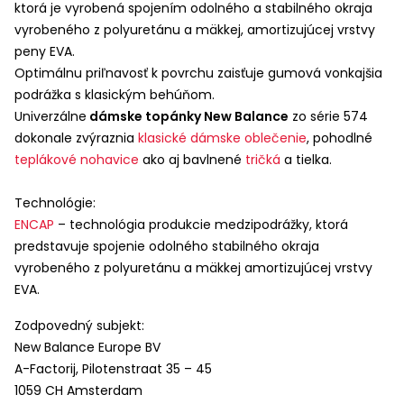
ktorá je vyrobená spojením odolného a stabilného okraja
vyrobeného z polyuretánu a mäkkej, amortizujúcej vrstvy
peny
EVA
.
Optimálnu priľnavosť k povrchu zaisťuje gumová vonkajšia
podrážka s klasickým behúňom.
Univerzálne
dámske topánky New Balance
zo série 574
dokonale zvýraznia
klasické dámske oblečenie
, pohodlné
teplákové nohavice
ako aj bavlnené
tričká
a tielka.
Technológie:
ENCAP
– technológia produkcie medzipodrážky, ktorá
predstavuje spojenie odolného stabilného okraja
vyrobeného z polyuretánu a mäkkej amortizujúcej vrstvy
EVA
.
Zodpovedný subjekt:
New Balance Europe BV
A-Factorij, Pilotenstraat 35 – 45
1059 CH Amsterdam