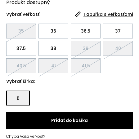
Produkt
dostupný
Vybrať veľkosť:
Tabuľka s veľkosťami
35
36
36.5
37
37.5
38
39
40
40.5
41
41.5
Vybrať šírka:
B
Pridať do košíka
Chýba Vaša veľkosť?