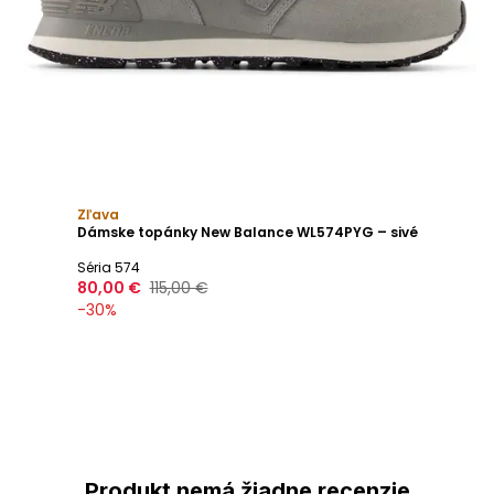
Zľava
Dámske topánky New Balance WL574PYG – sivé
Séria 574
80,00 €
115,00 €
-
30
%
Produkt nemá žiadne recenzie