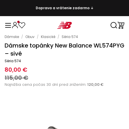
Doprava a vrátenie zadarmo ↓
Dámske
/
Obuv
/
Klasické
/
Séria 574
Dámske topánky New Balance WL574PYG
– sivé
Séria 574
80,00 €
115,00 €
Najnižšia cena počas 30 dní pred znížením:
120,00 €