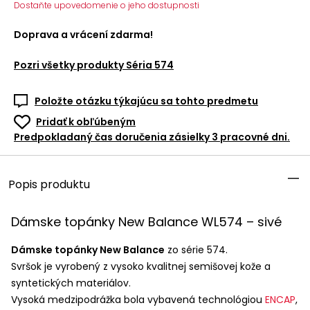
Dostaňte upovedomenie o jeho dostupnosti
Doprava a vrácení zdarma!
Pozri všetky produkty
Séria 574
Položte otázku týkajúcu sa tohto predmetu
Pridať k obľúbeným
Predpokladaný čas doručenia zásielky 3 pracovné dni.
Popis produktu
Dámske topánky New Balance WL574 – sivé
Dámske topánky New Balance
zo série 574.
Svršok je vyrobený z vysoko kvalitnej semišovej kože a
syntetických materiálov.
Vysoká medzipodrážka bola vybavená technológiou
ENCAP
,