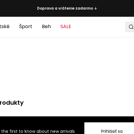
Doprava a vrátenie zadarmo ↓
tské
Šport
Beh
SALE
rodukty
 the first to know about new arrivals
Prihlásiť sa