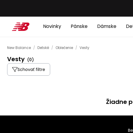
Novinky
Pánske
Dámske
De
New Balance
/
Detské
/
Oblečenie
/
Vesty
Vesty
(
0
)
Schovať filtre
Žiadne p
Be