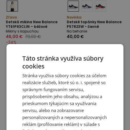
Zľava
Novinka
Detská mikina New Balance
Detské topánky New Balance
YT61P93CLIN – béžové
P57823W - čierné
Mikiny s kapucňou
Na behanie
46,00 €
70,00 €
40,00 €
-
34
%
Táto stránka využíva súbory
cookies
Stránka využíva súbory cookies za účelom
realizácie služieb, ktoré sú o. i. spojené so
správnym fungovaním servisu,
prispôsobením jeho obsahu, analýzou a
prieskumom týkajúcim sa využívania
servisu, alebo na zobrazovanie
personalizovaných a nepersonalizovaných
reklám (profilovanie reklám) v súlade s