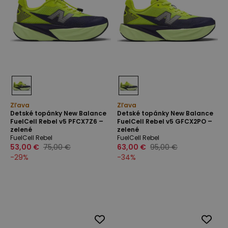
Zľava
Zľava
Detské topánky New Balance
Detské topánky New Balance
FuelCell Rebel v5 PFCX7Z6 –
FuelCell Rebel v5 GFCX2PO –
zelené
zelené
FuelCell Rebel
FuelCell Rebel
53,00 €
75,00 €
63,00 €
95,00 €
-
29
%
-
34
%