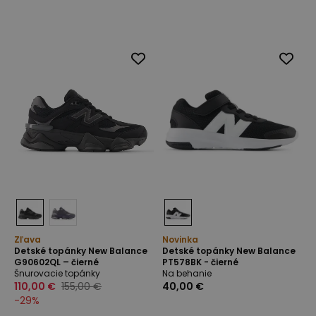
Zľava
Novinka
Detské topánky New Balance
Detské topánky New Balance
G90602QL – čierné
PT578BK - čierné
Šnurovacie topánky
Na behanie
110,00 €
155,00 €
40,00 €
-
29
%