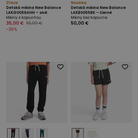
Zľava
Novinka
Detská mikina New Balance
Detská mikina New Balance
LAKG0056AHH – sivé
LAKB0055BK – čierné
Mikiny s kapucňou
Mikiny bez kapucne
35,00 €
55,00 €
50,00 €
-
36
%