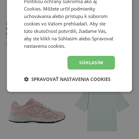
Politikou ochrany súkromia
ako aj
Cookies
. Môžete určiť podmienky
uchovávania alebo prístupu k súborom
cookies vo Vašom prehliadači. Aby ste
Novinka
Novinka
Detské topánky New Balance
Detské topánky New Balance
túto skutočnosť potvrdili, žiadame Vás,
I5786F1 – čierné
I530851 – sivé
aby ste klikli na Súhlasím alebo Spravovať
Topánky na suchý zips
Topánky slip-on
37,50 €
60,00 €
nastavenia cookies.
SÚHLASÍM
SPRAVOVAŤ NASTAVENIA COOKIES