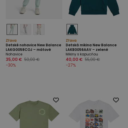
Zľava
Zľava
Detské nohavice New Balance
Detská mikina New Balance
LAKG0058COJ – mätové
LAKB0056AAV – zelené
Nohavice
Mikiny s kapucňou
35,00 €
50,00 €
40,00 €
55,00 €
-
30
%
-
27
%