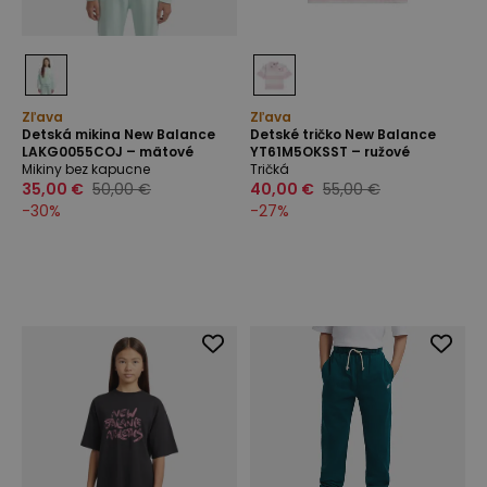
Zľava
Zľava
Detská mikina New Balance
Detské tričko New Balance
LAKG0055COJ – mätové
YT61M5OKSST – ružové
Mikiny bez kapucne
Tričká
35,00 €
50,00 €
40,00 €
55,00 €
-
30
%
-
27
%