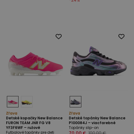
-
24
%
Zľava
Zľava
Detské kopačky New Balance
Detské topánky New Balance
FURON TEAM JNR FG V8
P100084J – viacfarebné
YF3F6WF – ružové
Topánky slip-on
Futbalové topánky pre deti
70,00 €
100,00 €