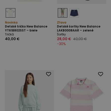
Novinka
Zľava
Detské tričko New Balance
Detské šortky New Balance
YT61B802SST – biele
LAKB0008AAR – zelené
Tričká
Šortky
40,00 €
28,00 €
40,00 €
-
30
%