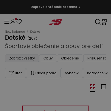
Doprava a vrátenie zadarmo ↓
New Balance
/
Detské
Detské
(
267
)
Športové oblečenie a obuv pre deti
Zobraziť všetky
Obuv
Oblečenie
Príslušenstvo
Filter
Triediť podľa
Vyber
Kategórie