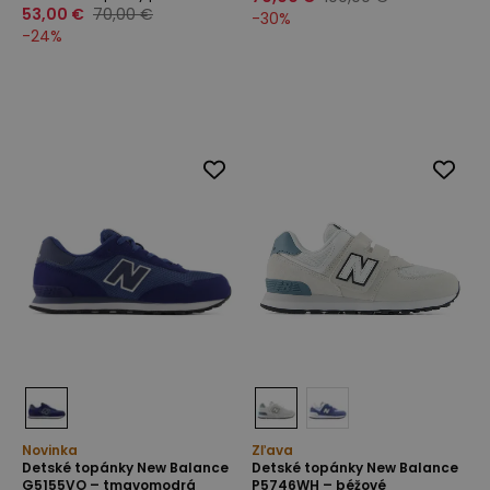
53,00 €
70,00 €
-
30
%
-
24
%
Novinka
Zľava
Detské topánky New Balance
Detské topánky New Balance
G5155VO – tmavomodrá
P5746WH – béžové