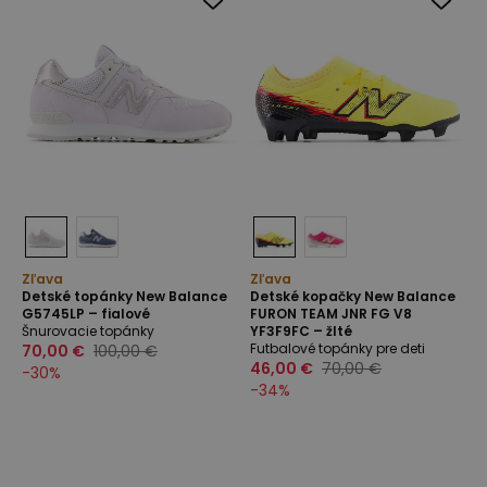
Zľava
Zľava
Detské topánky New Balance
Detské kopačky New Balance
G5745LP – fialové
FURON TEAM JNR FG V8
Šnurovacie topánky
YF3F9FC – žlté
Futbalové topánky pre deti
70,00 €
100,00 €
46,00 €
70,00 €
-
30
%
-
34
%