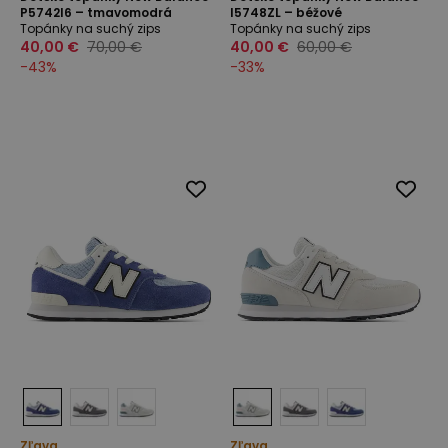
P5742I6 – tmavomodrá
I5748ZL – béžové
Topánky na suchý zips
Topánky na suchý zips
40,00 €
70,00 €
40,00 €
60,00 €
-
43
%
-
33
%
Zľava
Zľava