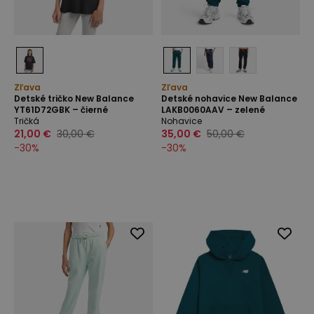
Zľava
Zľava
Detské tričko New Balance
Detské nohavice New Balance
YT61D72GBK – čierné
LAKB0060AAV – zelené
Tričká
Nohavice
21,00 €
30,00 €
35,00 €
50,00 €
-
30
%
-
30
%