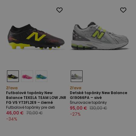
Zľava
Zľava
Futbalové topánky New
Detské topánky New Balance
Balance TEKELA TEAM LOW JNR
G19066PA – sivé
FG V5 YT3FL2E9 – čierné
Šnurovacie topánky
Futbalové topánky pre deti
95,00 €
130,00 €
46,00 €
70,00 €
-
27
%
-
34
%