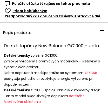
Položte otázku týkajúcu sa tohto predmetu
Pridať k obľúbeným
Predpokladaný čas doručenia zásielky 3 pracovné dni.
Popis produktu
Detské topánky New Balance GC1000 – zlato
Detské tenisky
zo série GC1000.
Zvršok je vyrobený z prémiových materiálov – sieťoviny a
syntetických prekrytí.
Dobre odpružená medzipodrážka so systémom
ABZORB
poskytuje pohodlie a rozptyľuje energiu vytvorenú pri
dopade na zem.
Detské tenisky
GC1000 spájajú klasický a moderný dizajn.
Tento model bude skvelým doplnkom
detského
športového oblečenia
.