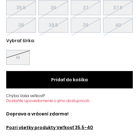
35.5
36
37
37.5
38
38.5
39
40
Vybrať šírka:
M
Pridať do košíka
Chýba Vaša veľkosť?
Dostaňte upovedomenie o jeho dostupnosti
Doprava a vrácení zdarma!
Pozri všetky produkty
Veľkosť 35,5-40