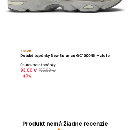
Zľava
Detské topánky New Balance GC1000NK – zlato
Šnurovacie topánky
93,00 €
155,00 €
-
40
%
Produkt nemá žiadne recenzie