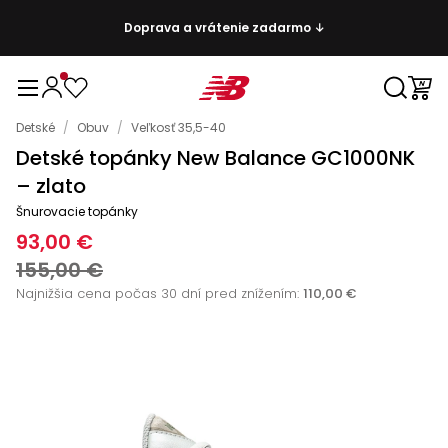
Doprava a vrátenie zadarmo ↓
Detské
/
Obuv
/
Veľkosť 35,5-40
Detské topánky New Balance GC1000NK
– zlato
Šnurovacie topánky
93,00 €
155,00 €
Najnižšia cena počas 30 dní pred znížením:
110,00 €