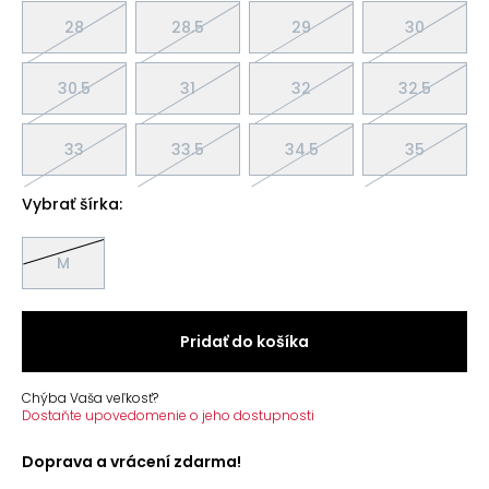
28
28.5
29
30
30.5
31
32
32.5
33
33.5
34.5
35
Vybrať šírka:
M
Pridať do košíka
Chýba Vaša veľkosť?
Dostaňte upovedomenie o jeho dostupnosti
Doprava a vrácení zdarma!