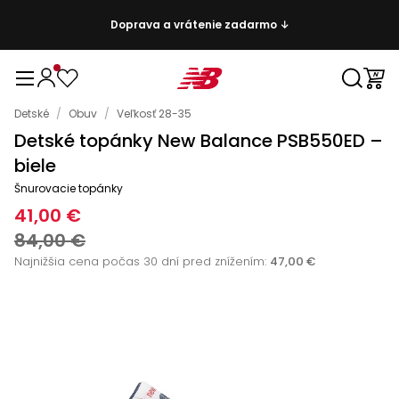
Doprava a vrátenie zadarmo ↓
Detské
/
Obuv
/
Veľkosť 28-35
Detské topánky New Balance PSB550ED –
biele
Šnurovacie topánky
41,00 €
84,00 €
Najnižšia cena počas 30 dní pred znížením:
47,00 €