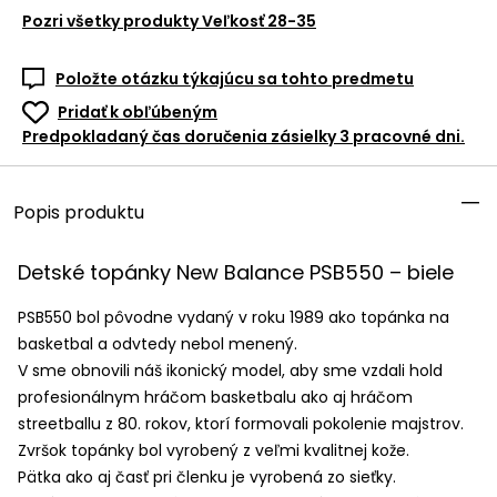
Pozri všetky produkty
Veľkosť 28-35
Položte otázku týkajúcu sa tohto predmetu
Pridať k obľúbeným
Predpokladaný čas doručenia zásielky 3 pracovné dni.
Popis produktu
Detské topánky New Balance PSB550 – biele
PSB550 bol pôvodne vydaný v roku 1989 ako topánka na
basketbal a odvtedy nebol menený.
V sme obnovili náš ikonický model, aby sme vzdali hold
profesionálnym hráčom basketbalu ako aj hráčom
streetballu z 80. rokov, ktorí formovali pokolenie majstrov.
Zvršok topánky bol vyrobený z veľmi kvalitnej kože.
Pätka ako aj časť pri členku je vyrobená zo sieťky.