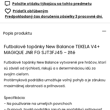
Položte otázku týkajúcu sa tohto predmetu
Pridať k obľúbeným
Predpokladaný čas doručenia zásielky 3 pracovné dni.
Popis produktu
Futbalové topánky New Balance
TEKELA
V4+
MAGIQUE
JNR
FG SJT3FJ45 – žlté
Futbalové topánky New Balance vytvorené pre hráčov, ktorí
sú závislí od rýchlosti, riskujú a s determináciou idú za
svojím cieľom.
Protišmyková podrážka umožňuje voľný pohyb a je zárukou
maximálnej obratnosti a priľnavosti.
Špecifikácia:
- Na používanie na umelých povrchoch
- Gumová, trvalá podrážka zaručuje spoľahlivú priľnavosť