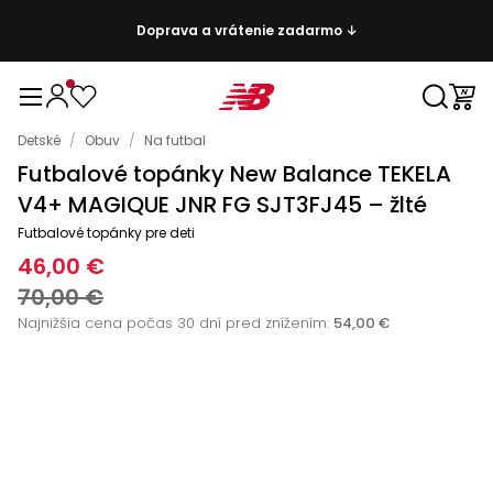
Doprava a vrátenie zadarmo ↓
Detské
/
Obuv
/
Na futbal
Futbalové topánky New Balance TEKELA
V4+ MAGIQUE JNR FG SJT3FJ45 – žlté
Futbalové topánky pre deti
46,00 €
70,00 €
Najnižšia cena počas 30 dní pred znížením:
54,00 €