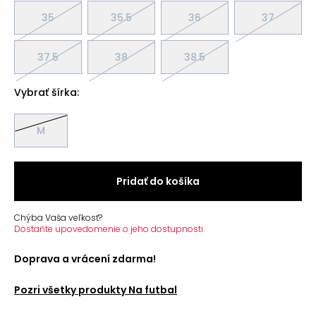
35
35.5
36
37
37.5
38
38.5
Vybrať šírka:
M
Pridať do košíka
Chýba Vaša veľkosť?
Dostaňte upovedomenie o jeho dostupnosti
Doprava a vrácení zdarma!
Pozri všetky produkty
Na futbal