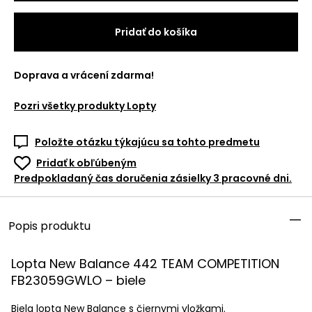
Pridať do košíka
Doprava a vrácení zdarma!
Pozri všetky produkty
Lopty
Položte otázku týkajúcu sa tohto predmetu
Pridať k obľúbeným
Predpokladaný čas doručenia zásielky 3 pracovné dni.
Popis produktu
Lopta New Balance 442
TEAM
COMPETITION
FB23059GWLO – biele
Biela lopta New Balance s čiernymi vložkami.