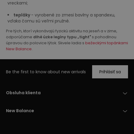
vreckami;
tepláky
- vyrobené zo zmesi bavlny a spandexu,
vďaka čomu sú veľmi pružné.
Pre tých, ktorí vykonávajú fyzickú aktivitu na jeseň a v zime,
odporúčame
dlhé úzke legíny typu „tight"
s pohodlnou
úpravou do polovice lýtok. Skvele ladia s
bežeckými topánkami
New Balance
.
Be the first to know about new arrivals
Prihlásiť sa
Obsluha klienta
New Balance