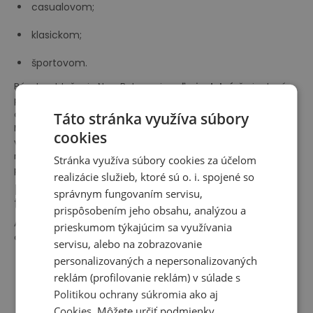
casualovom;
klasickom;
športovom.
Pánske oblečenie New Balance je
veľmi odolné
, čo je dané
použitím kvalitných materiálov, napríklad bavlny. Naše
oblečenie sa okrem toho vyznačuje vysokou
funkčnosťou
.
Táto stránka využíva súbory
Môžete si ho ľahko prispôsobiť svojim potrebám, napríklad
cookies
vďaka sťahovacím šnúrkam alebo priestranným vreckám. Ak
radi beháte, ponúkame vám oblečenie vybavené reflexnými
Stránka využíva súbory cookies za účelom
prvkami.
realizácie služieb, ktoré sú o. i. spojené so
Pánske športové oblečenie na leto -
správnym fungovaním servisu,
tričká a šortky New Balance
prispôsobením jeho obsahu, analýzou a
Ak máte záujem o pánske oblečenie na letné dni, v našom
prieskumom týkajúcim sa využívania
obchode nájdete kompletný úbor. V ponuke máme:
servisu, alebo na zobrazovanie
personalizovaných a nepersonalizovaných
Tričká rôznych strihov a farieb
vrátane klasických
tričiek alebo polokošieľ - pre tých, ktorí intenzívne cvičia,
reklám (profilovanie reklám) v súlade s
odporúčame tričká s tkaninou NB-DRY, ktorá účinne
Politikou ochrany súkromia
ako aj
odvádza vlhkosť a udržuje pokožku suchú aj počas
Cookies
. Môžete určiť podmienky