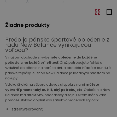
Žiadne produkty
Prečo je pánske športové oblečenie z
radu New Balance vynikajúcou
voľbou?
V našom obchode si vyberiete
oblečenie do každého
počasia a na každú príležitosť
. Či už potrebujete ľahké a
vzdušné oblečenie na horúce dni, alebo skôr hľadáte bundu či
pánske tepláky, e-shop New Balance je ideálnym miestom na
nákupy.
Vďaka širokému výberu odevov si spolu s nami
môžete
vytvoriť presne taký outfit, aký potrebujete
. Oblečenie New
Balance má atraktívny, nadčasový dizajn. Okrem iného vám
pomôže štýlovo doplniť váš šatník vo viacerých štýloch:
streetwearovom;