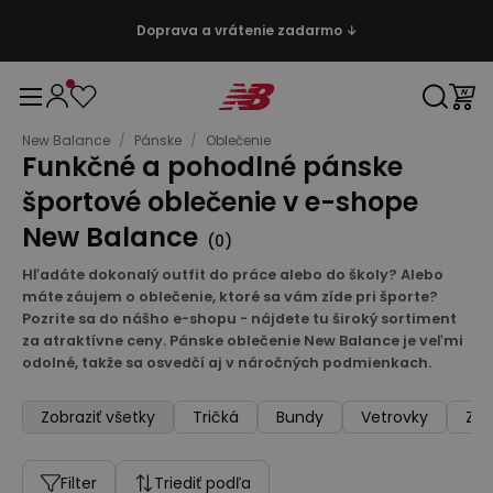
Doprava a vrátenie zadarmo ↓
New Balance
/
Pánske
/
Oblečenie
Funkčné a pohodlné pánske
športové oblečenie v e-shope
New Balance
(
0
)
Hľadáte dokonalý outfit do práce alebo do školy? Alebo
máte záujem o oblečenie, ktoré sa vám zíde pri športe?
Pozrite sa do nášho e-shopu - nájdete tu široký sortiment
za atraktívne ceny. Pánske oblečenie New Balance je veľmi
odolné, takže sa osvedčí aj v náročných podmienkach.
Zobraziť všetky
Tričká
Bundy
Vetrovky
Zim
Filter
Triediť podľa