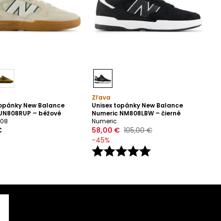
Zľava
opánky New Balance
Unisex topánky New Balance
UN808RUP – béžové
Numeric NM808LBW – čierné
808
Numeric
€
58,00 €
105,00 €
-
45
%