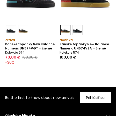
Zľava
Novinka
Pánske topánky New Balance
Pánske topánky New Balance
Numeric UN574VGT – čierné
Numeric UN574VBA – čierné
Kolekcie 574
Kolekcie 574
70,00 €
100,00 €
100,00 €
-
30
%
Be the first to know about new arrivals
Prihlásiť sa
Obsluha klienta