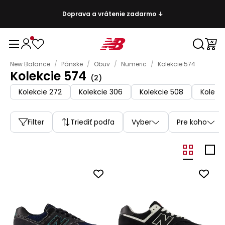
Doprava a vrátenie zadarmo ↓
New Balance
/
Pánske
/
Obuv
/
Numeric
/
Kolekcie 574
Kolekcie 574
(
2
)
Kolekcie 272
Kolekcie 306
Kolekcie 508
Kolekci
Filter
Triediť podľa
Vyber
Pre koho