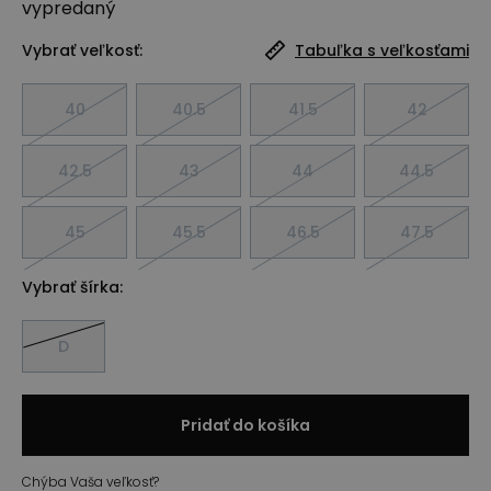
vypredaný
Vybrať veľkosť:
Tabuľka s veľkosťami
40
40.5
41.5
42
42.5
43
44
44.5
45
45.5
46.5
47.5
Vybrať šírka:
D
Pridať do košíka
Chýba Vaša veľkosť?