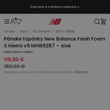
Doprava a vrátenie zadarmo ↓
Pánske
/
Obuv
/
Na behanie
/
BEH V TERÉNE
Pánske topánky New Balance Fresh Foam
X Hierro v9 MHIER287 – sivé
Fresh Foam x Hierro
115,00 €
160,00 €
Najnižšia cena počas 30 dní pred znížením:
160,00 €