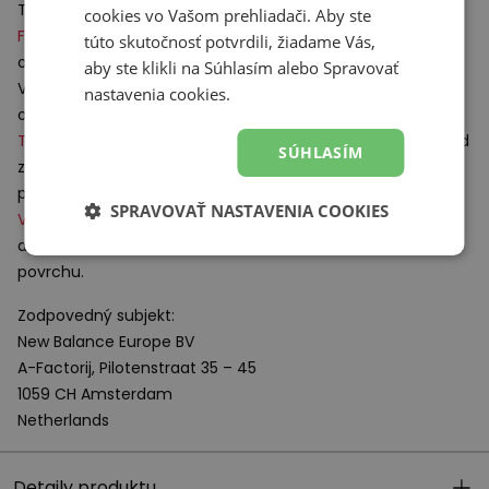
Technológie:
cookies vo Vašom prehliadači. Aby ste
X
Fresh Foam
– inovatívna, ľahká tlmiaca pena s vysokou
túto skutočnosť potvrdili, žiadame Vás,
odolnosťou voči deformácii.
aby ste klikli na Súhlasím alebo Spravovať
Vďaka svojej štruktúre poskytuje mäkkosť a správnu
nastavenia cookies.
ochranu kĺbov počas dlhších tréningov.
Toe Protect
– technológia chrániaca prsty na nohách pred
SÚHLASÍM
zraneniami spôsobenými kameňmi, koreňmi a inými
prekážkami, ktoré sa môžu vyskytnúť na trati.
SPRAVOVAŤ NASTAVENIA COOKIES
Vibram® Megagrip™ Traction Lug™
– podrážka s hlbším
dezénom pre vynikajúcu priľnavosť na mokrom aj suchom
povrchu.
Zodpovedný subjekt:
New Balance Europe BV
A-Factorij, Pilotenstraat 35 – 45
1059 CH Amsterdam
Netherlands
Detaily produktu