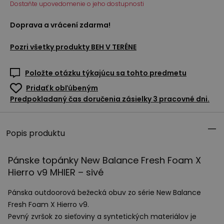
Dostaňte upovedomenie o jeho dostupnosti
Doprava a vrácení zdarma!
Pozri všetky produkty
BEH V TERÉNE
Položte otázku týkajúcu sa tohto predmetu
Pridať k obľúbeným
Predpokladaný čas doručenia zásielky 3 pracovné dni.
Popis produktu
Pánske topánky New Balance Fresh Foam X
Hierro v9
MHIER
– sivé
Pánska outdoorová bežecká obuv zo série New Balance
Fresh Foam X Hierro v9.
Pevný zvršok zo sieťoviny a syntetických materiálov je