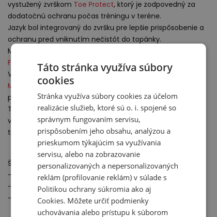
vystužený zvrškom
Toe Protect
, ktorý je zodpovedný za
dodatočnú ochranu počas tréningu v teréne.
Jazyk bol integrovaný do zvršku pre lepšie prispôsobenie a
ochranu pred vniknutím nečistôt do topánky.
Medzipodrážka je vyrobená z ľahkej, dobre tlmiacej peny
X
Fresh Foam
.
Táto stránka využíva súbory
Vylepšený dezén podrážky s technológiou
Vibram®
cookies
Megagrip™ Traction Lug™
sa vyznačuje vynikajúcou
Stránka využíva súbory cookies za účelom
priľnavosťou na mokrom aj suchom povrchu.
realizácie služieb, ktoré sú o. i. spojené so
Trailová bežecká obuv Fresh Foam X Hierro v9 je skvelou
správnym fungovaním servisu,
voľbou pre pokročilých aj začínajúcich nadšencov
prispôsobením jeho obsahu, analýzou a
trailového behu.
prieskumom týkajúcim sa využívania
servisu, alebo na zobrazovanie
Špecifikácie:
personalizovaných a nepersonalizovaných
- Drop: 4 mm
reklám (profilovanie reklám) v súlade s
- Hmotnosť: 314 g (veľkosť 43 EU)
Politikou ochrany súkromia
ako aj
- Určenie: trailový beh, trail
Cookies
. Môžete určiť podmienky
uchovávania alebo prístupu k súborom