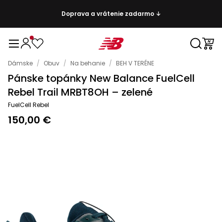
Doprava a vrátenie zadarmo ↓
Dámske
/
Obuv
/
Na behanie
/
BEH V TERÉNE
Pánske topánky New Balance FuelCell
Rebel Trail MRBT8OH – zelené
FuelCell Rebel
150,00 €