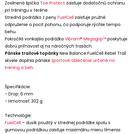
Zosilnená špička
Toe Protect
zaisťuje dodatočnú ochranu
pri tréningu v teréne.
Stredná podrážka z peny
FuelCell
zaisťuje pružné
odpruženie a pocit pohonu, čo podporuje rýchle tempo
behu.
Pokročilá vonkajšia podrážka
Vibram® Megagrip™
poskytuje
dobrú priľnavosť aj na náročných trasách.
Pánske trailové topánky
New Balance FuelCell Rebel Trail
skvele doplnia pánske
športové oblečenie určené na
tréning a beh
.
Špecifikácie:
- Drop: 6 mm
- Hmotnosť: 302 g
Technológie:
FuelCell
– dusík použitý v strednej podrážke spolu s
gumovou podrážkou zaisťuje maximálnu mieru tlmenia