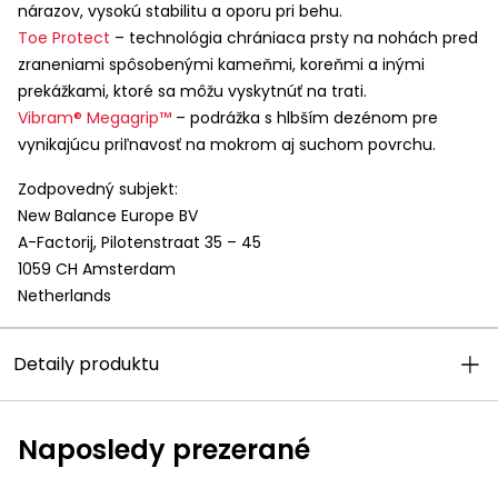
nárazov, vysokú stabilitu a oporu pri behu.
Toe Protect
– technológia chrániaca prsty na nohách pred
zraneniami spôsobenými kameňmi, koreňmi a inými
prekážkami, ktoré sa môžu vyskytnúť na trati.
Vibram® Megagrip™
– podrážka s hlbším dezénom pre
vynikajúcu priľnavosť na mokrom aj suchom povrchu.
Zodpovedný subjekt:
New Balance Europe BV
A-Factorij, Pilotenstraat 35 – 45
1059 CH Amsterdam
Netherlands
Detaily produktu
Naposledy prezerané