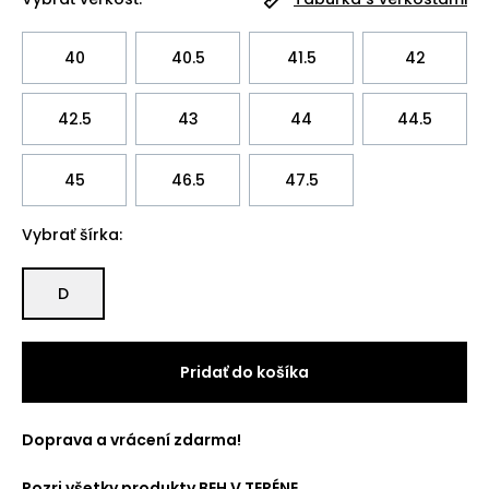
40
40.5
41.5
42
42.5
43
44
44.5
45
46.5
47.5
Vybrať šírka:
D
Pridať do košíka
Doprava a vrácení zdarma!
Pozri všetky produkty
BEH V TERÉNE