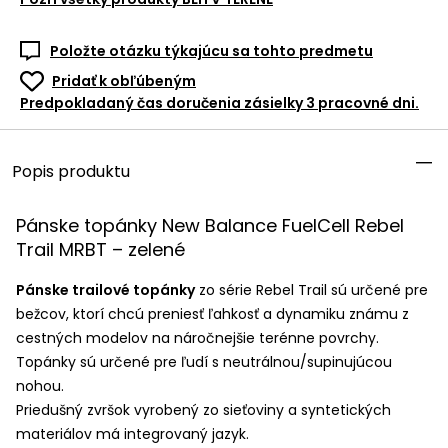
Položte otázku týkajúcu sa tohto predmetu
Pridať k obľúbeným
Predpokladaný čas doručenia zásielky 3 pracovné dni.
Popis produktu
Pánske topánky New Balance FuelCell Rebel
Trail
MRBT
– zelené
Pánske trailové topánky
zo série Rebel Trail sú určené pre
bežcov, ktorí chcú preniesť ľahkosť a dynamiku známu z
cestných modelov na náročnejšie terénne povrchy.
Topánky sú určené pre ľudí s neutrálnou/supinujúcou
nohou.
Priedušný zvršok vyrobený zo sieťoviny a syntetických
materiálov má integrovaný jazyk.