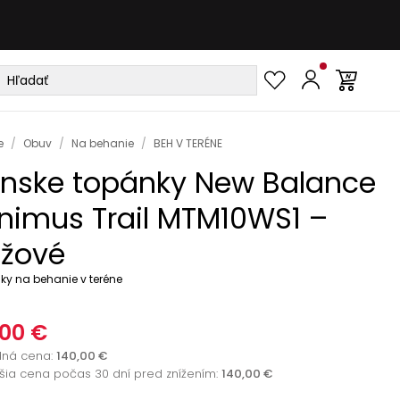
e
/
Obuv
/
Na behanie
/
BEH V TERÉNE
nske topánky New Balance
nimus Trail MTM10WS1 –
žové
y na behanie v teréne
,00 €
dná cena
:
140,00 €
žšia cena počas 30 dní pred znížením:
140,00 €