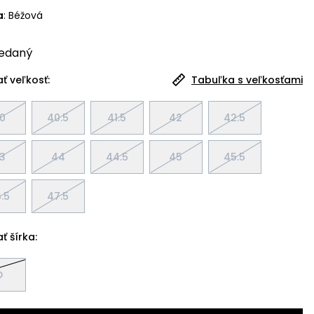
a
:
Béžová
edaný
ť veľkosť:
Tabuľka s veľkosťami
0
40.5
41.5
42
42.5
3
44
44.5
45
45.5
.5
47.5
ť šírka:
D