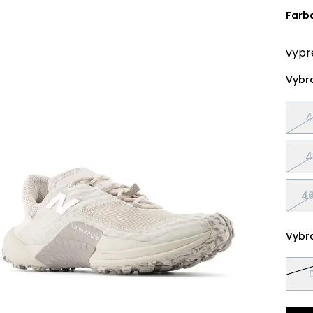
Farb
vypr
Vybra
4
4
46
Vybra