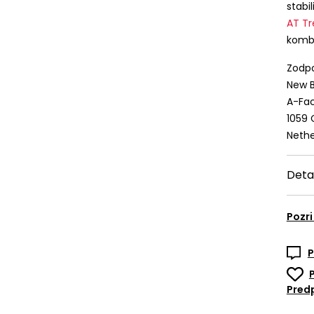
stabi
AT T
kombi
Zodpo
New B
A-Fac
1059
Nethe
Deta
Pozri
P
Predp