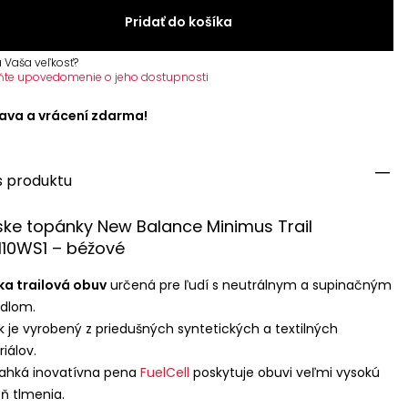
Pridať do košíka
 Vaša veľkosť?
ňte upovedomenie o jeho dostupnosti
ava a vrácení zdarma!
s produktu
ke topánky New Balance Minimus Trail
10WS1 – béžové
a trailová obuv
určená pre ľudí s neutrálnym a supinačným
dlom.
k je vyrobený z priedušných syntetických a textilných
iálov.
ľahká inovatívna pena
FuelCell
poskytuje obuvi veľmi vysokú
ň tlmenia.