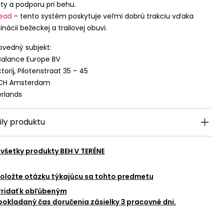
lity a podporu pri behu.
read
– tento systém poskytuje veľmi dobrú trakciu vďaka
nácii bežeckej a trailovej obuvi.
vedný subjekt:
alance Europe BV
torij, Pilotenstraat 35 – 45
 CH Amsterdam
rlands
ily produktu
 všetky produkty
BEH V TERÉNE
oložte otázku týkajúcu sa tohto predmetu
Pridať k obľúbeným
okladaný čas doručenia zásielky 3 pracovné dni.