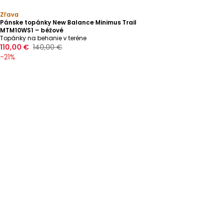
Zľava
Pánske topánky New Balance Minimus Trail
MTM10WS1 – béžové
Topánky na behanie v teréne
110,00 €
140,00 €
-
21
%