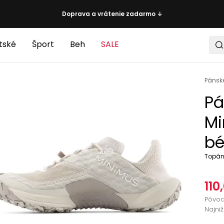
Doprava a vrátenie zadarmo ↓
tské
Šport
Beh
SALE
Pánsk
Pá
Mi
bé
Topánk
110
Pôvo
Najni