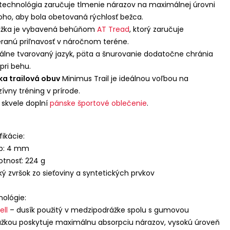
technológia zaručuje tlmenie nárazov na maximálnej úrovni
oho, aby bola obetovaná rýchlosť bežca.
ážka je vybavená behúňom
AT Tread
, ktorý zaručuje
ranú priľnavosť v náročnom teréne.
álne tvarovaný jazyk, päta a šnurovanie dodatočne chránia
pri behu.
a trailová obuv
Minimus Trail je ideálnou voľbou na
zívny tréning v prírode.
skvele doplní
pánske športové oblečenie
.
fikácie:
op: 4 mm
tnosť: 224 g
ký zvršok zo sieťoviny a syntetických prvkov
ológie:
ell
– dusík použitý v medzipodrážke spolu s gumovou
žkou poskytuje maximálnu absorpciu nárazov, vysokú úroveň