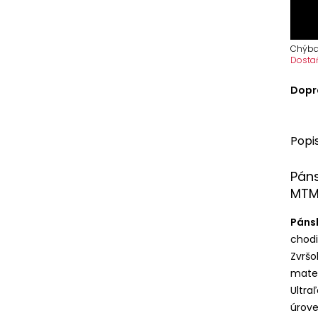
Chýba
Dosta
Dopr
Popi
Páns
MTM
Pánsk
chodi
Zvršo
mater
Ultra
úrove