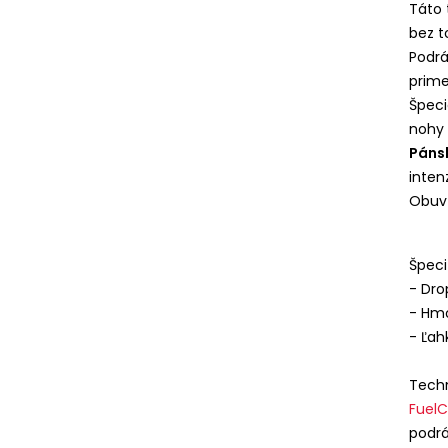
Táto 
bez t
Podr
prime
Špeci
nohy 
Pánsk
inten
Obuv 
Špeci
- Dr
- Hmo
- Ľah
Techn
FuelC
podrá