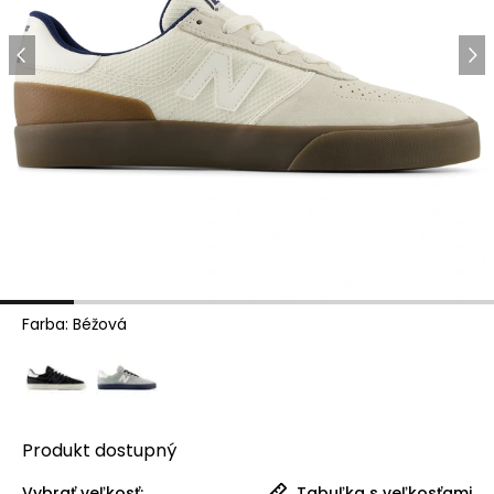
Farba
:
Béžová
Produkt
dostupný
Vybrať veľkosť:
Tabuľka s veľkosťami