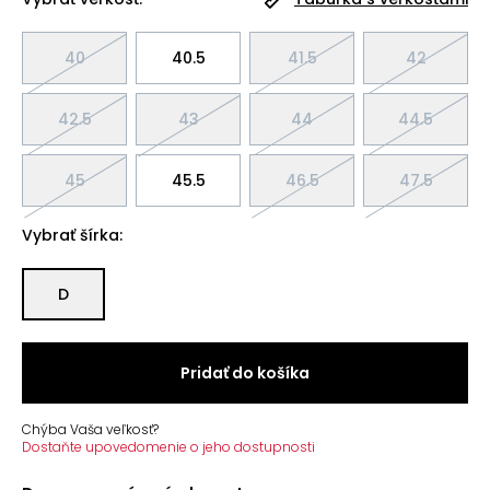
40
40.5
41.5
42
42.5
43
44
44.5
45
45.5
46.5
47.5
Vybrať šírka:
D
Pridať do košíka
Chýba Vaša veľkosť?
Dostaňte upovedomenie o jeho dostupnosti