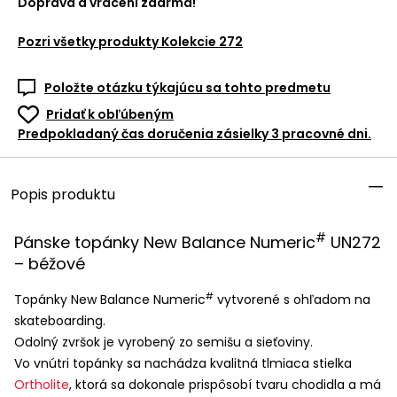
Doprava a vrácení zdarma!
Pozri všetky produkty
Kolekcie 272
Položte otázku týkajúcu sa tohto predmetu
Pridať k obľúbeným
Predpokladaný čas doručenia zásielky 3 pracovné dni.
Popis produktu
#
Pánske topánky New Balance Numeric
UN272
– béžové
#
Topánky New Balance Numeric
vytvorené s ohľadom na
skateboarding.
Odolný zvršok je vyrobený zo semišu a sieťoviny.
Vo vnútri topánky sa nachádza kvalitná tlmiaca stielka
Ortholite
, ktorá sa dokonale prispôsobí tvaru chodidla a má