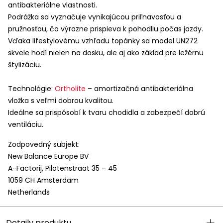
antibakteriálne vlastnosti.
Podrážka sa vyznačuje vynikajúcou priľnavosťou a
pružnosťou, čo výrazne prispieva k pohodliu počas jazdy.
Vďaka lifestylovému vzhľadu topánky sa model UN272
skvele hodí nielen na dosku, ale aj ako základ pre ležérnu
štylizáciu.
Technológie:
Ortholite
– amortizačná antibakteriálna
vložka s veľmi dobrou kvalitou.
Ideálne sa prispôsobí k tvaru chodidla a zabezpečí dobrú
ventiláciu.
Zodpovedný subjekt:
New Balance Europe BV
A-Factorij, Pilotenstraat 35 – 45
1059 CH Amsterdam
Netherlands
Detaily produktu