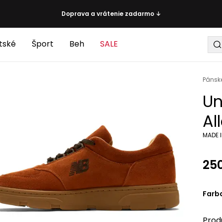
Doprava a vrátenie zadarmo ↓
tské
Šport
Beh
SALE
Pánsk
Un
Al
MADE I
25
Farb
Prod