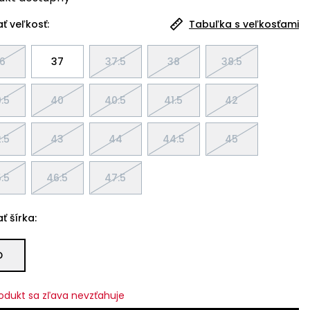
ť veľkosť:
Tabuľka s veľkosťami
6
37
37.5
38
38.5
.5
40
40.5
41.5
42
.5
43
44
44.5
45
.5
46.5
47.5
ť šírka:
D
odukt sa zľava nevzťahuje