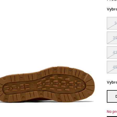
Vybra
3
39
42
45
Vybra
Na pr