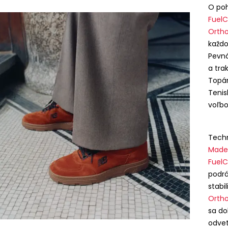
O poh
FuelC
Ortho
každ
Pevn
a tra
Topán
Tenis
voľbo
Techn
Made 
FuelC
podrá
stabi
Ortho
sa do
odvet