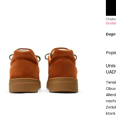
Chýba
Dosta
Dopr
Popi
Unis
UA
Tenis
Obuv 
Aller
nachá
Zvršo
ktorá