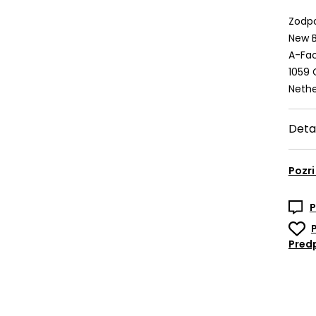
Zodpo
New B
A-Fac
1059
Nethe
Deta
Pozri
P
Predp