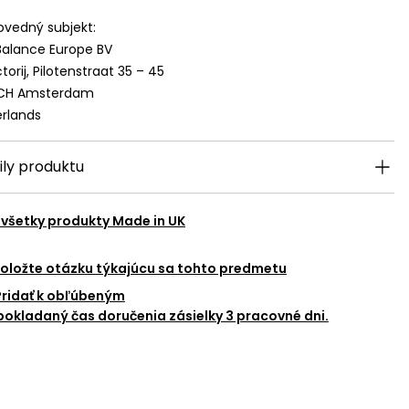
vedný subjekt:
alance Europe BV
torij, Pilotenstraat 35 – 45
 CH Amsterdam
rlands
ily produktu
 všetky produkty
Made in UK
oložte otázku týkajúcu sa tohto predmetu
Pridať k obľúbeným
okladaný čas doručenia zásielky 3 pracovné dni.