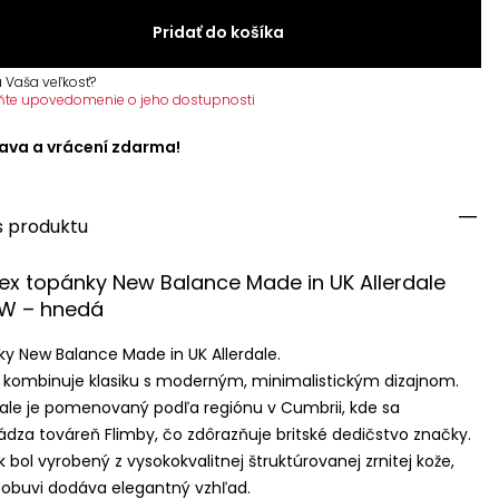
Pridať do košíka
 Vaša veľkosť?
ňte upovedomenie o jeho dostupnosti
ava a vrácení zdarma!
s produktu
ex topánky New Balance Made in UK Allerdale
DW
– hnedá
ky New Balance Made in UK Allerdale.
kombinuje klasiku s moderným, minimalistickým dizajnom.
dale je pomenovaný podľa regiónu v Cumbrii, kde sa
dza továreň Flimby, čo zdôrazňuje britské dedičstvo značky.
k bol vyrobený z vysokokvalitnej štruktúrovanej zrnitej kože,
 obuvi dodáva elegantný vzhľad.