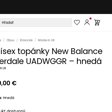
e
/
Obuv
/
Klasické
/
Made in UK
isex topánky New Balance
lerdale UADWGGR – hnedá
N UK
0,00 €
a
:
Hnedá
ukt
dostupný