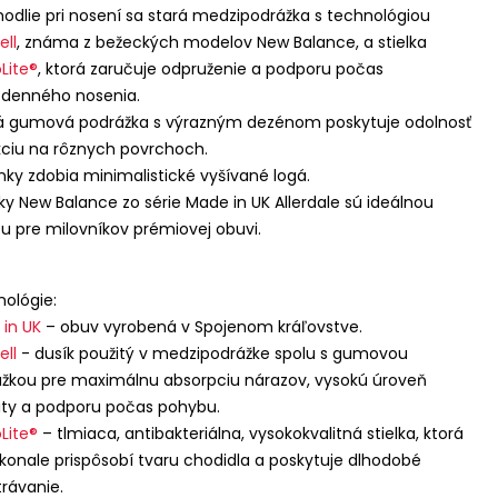
odlie pri nosení sa stará medzipodrážka s technológiou
ell
, známa z bežeckých modelov New Balance, a stielka
Lite®
, ktorá zaručuje odpruženie a podporu počas
odenného nosenia.
á gumová podrážka s výrazným dezénom poskytuje odolnosť
kciu na rôznych povrchoch.
ky zdobia minimalistické vyšívané logá.
ky New Balance zo série Made in UK Allerdale sú ideálnou
u pre milovníkov prémiovej obuvi.
ológie:
in UK
– obuv vyrobená v Spojenom kráľovstve.
ell
- dusík použitý v medzipodrážke spolu s gumovou
žkou pre maximálnu absorpciu nárazov, vysokú úroveň
lity a podporu počas pohybu.
Lite®
– tlmiaca, antibakteriálna, vysokokvalitná stielka, ktorá
konale prispôsobí tvaru chodidla a poskytuje dlhodobé
rávanie.