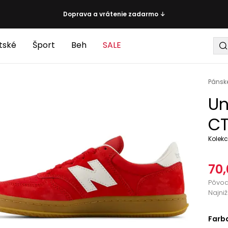
Doprava a vrátenie zadarmo ↓
tské
Šport
Beh
SALE
Pánsk
Un
CT
Kolekc
70,
Pôvo
Najni
Farb