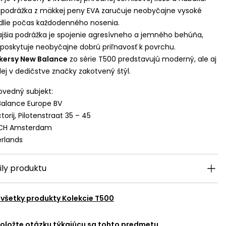
podrážka z mäkkej peny
EVA
zaručuje neobyčajne vysoké
lie počas každodenného nosenia.
jšia podrážka je spojenie agresívneho a jemného behúňa,
 poskytuje neobyčajne dobrú priľnavosť k povrchu.
kersy New Balance
zo série T500 predstavujú moderný, ale aj
ej v dedičstve značky zakotvený štýl.
vedný subjekt:
alance Europe BV
torij, Pilotenstraat 35 – 45
 CH Amsterdam
rlands
ily produktu
 všetky produkty
Kolekcie T500
oložte otázku týkajúcu sa tohto predmetu