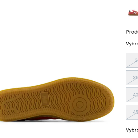
Prod
Vybra
3
39
42
45
Vybra