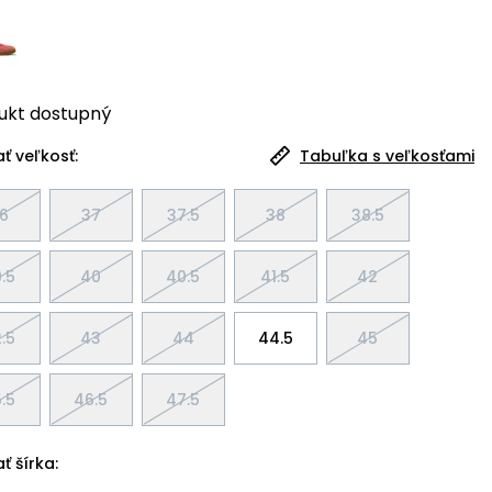
ukt
dostupný
ť veľkosť:
Tabuľka s veľkosťami
6
37
37.5
38
38.5
.5
40
40.5
41.5
42
.5
43
44
44.5
45
.5
46.5
47.5
ť šírka: