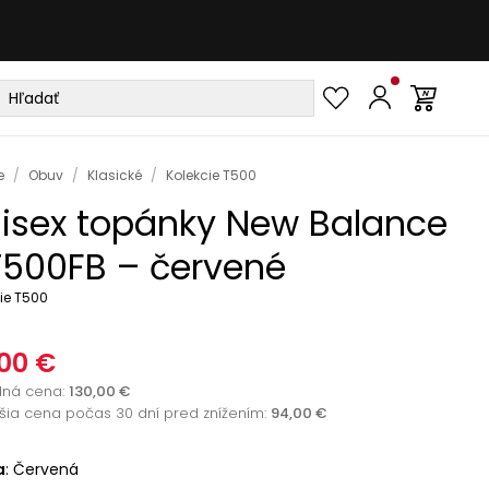
e
/
Obuv
/
Klasické
/
Kolekcie T500
isex topánky New Balance
500FB – červené
ie T500
00 €
dná cena
:
130,00 €
žšia cena počas 30 dní pred znížením:
94,00 €
a
:
Červená