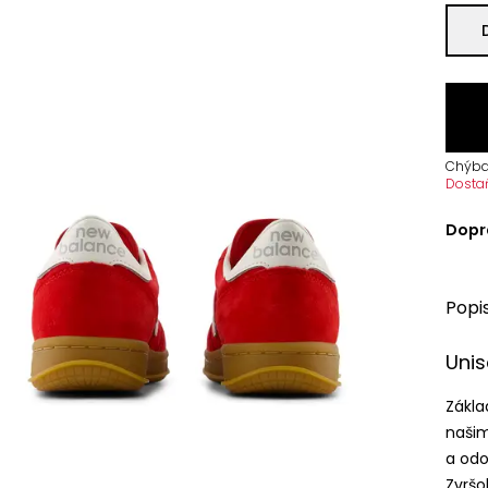
Chýba
Dosta
Dopr
Popi
Unis
Zákla
našim
a od
Zvršo