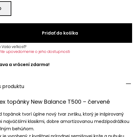
D
Pridať do košíka
 Vaša veľkosť?
ňte upovedomenie o jeho dostupnosti
ava a vrácení zdarma!
s produktu
ex topánky New Balance T500 – červené
d topánok tvorí úplne nový tvar zvršku, ktorý je inšpirovaný
i najväčšími klasikmi, dobre amortizovanou medzipodrážkou
olným behúňom.
k je vyrobený z kvalitnej prírodnej semišovej kože a nubuku.