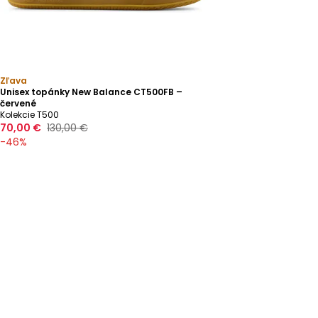
Zľava
Unisex topánky New Balance CT500FB –
červené
Kolekcie T500
70,00 €
130,00 €
-
46
%