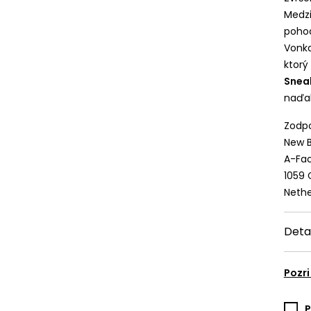
Medzi
pohod
Vonka
ktorý
Snea
naďal
Zodpo
New B
A-Fac
1059
Nethe
Deta
Pozri
P