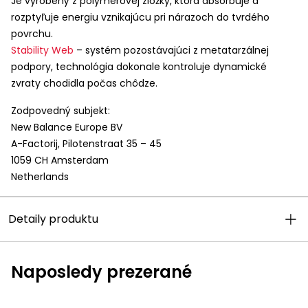
Je vyrobený z polymérovej zložky, ktorá absorbuje a
rozptyľuje energiu vznikajúcu pri nárazoch do tvrdého
povrchu.
Stability Web
– systém pozostávajúci z metatarzálnej
podpory, technológia dokonale kontroluje dynamické
zvraty chodidla počas chôdze.
Zodpovedný subjekt:
New Balance Europe BV
A-Factorij, Pilotenstraat 35 – 45
1059 CH Amsterdam
Netherlands
Detaily produktu
Naposledy prezerané