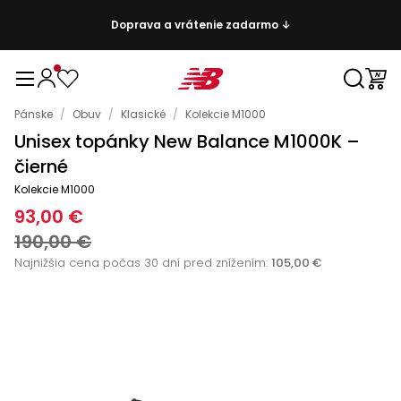
Doprava a vrátenie zadarmo ↓
Pánske
/
Obuv
/
Klasické
/
Kolekcie M1000
Unisex topánky New Balance M1000K –
čierné
Kolekcie M1000
93,00 €
190,00 €
Najnižšia cena počas 30 dní pred znížením:
105,00 €