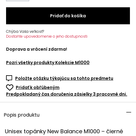
Pridať do košíka
Chýba Vaša veľkosť?
Dostaňte upovedomenie o jeho dostupnosti
Doprava a vrácení zdarma!
Pozri všetky produkty
Kolekcie M1000
Položte otázku týkajúcu sa tohto predmetu
Pridať k obľúbeným
Predpokladaný čas doručenia zásielky 3 pracovné dni.
Popis produktu
Unisex topánky New Balance M1000 – čierné