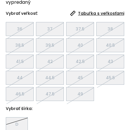
vypredaný
Vybrať veľkosť:
Tabuľka s veľkosťami
36
37
37.5
38
38.5
39.5
40
40.5
41.5
42
42.5
43
44
44.5
45
45.5
46.5
47.5
49
Vybrať šírka:
D