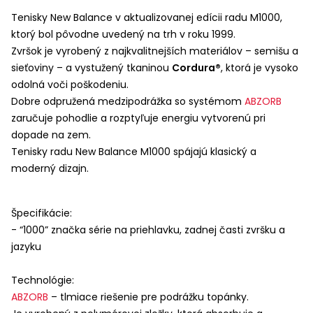
Tenisky New Balance v aktualizovanej edícii radu M1000,
ktorý bol pôvodne uvedený na trh v roku 1999.
Zvršok je vyrobený z najkvalitnejších materiálov – semišu a
sieťoviny – a vystužený tkaninou
Cordura®
, ktorá je vysoko
odolná voči poškodeniu.
Dobre odpružená medzipodrážka so systémom
ABZORB
zaručuje pohodlie a rozptyľuje energiu vytvorenú pri
dopade na zem.
Tenisky radu New Balance M1000 spájajú klasický a
moderný dizajn.
Špecifikácie:
- “1000” značka série na priehlavku, zadnej časti zvršku a
jazyku
Technológie:
ABZORB
– tlmiace riešenie pre podrážku topánky.