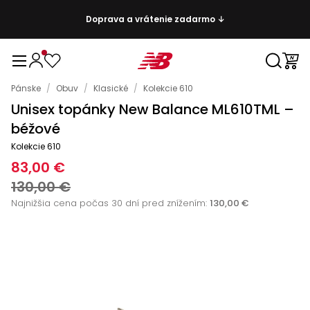
Doprava a vrátenie zadarmo ↓
Pánske
/
Obuv
/
Klasické
/
Kolekcie 610
Unisex topánky New Balance ML610TML –
béžové
Kolekcie 610
83,00 €
130,00 €
Najnižšia cena počas 30 dní pred znížením:
130,00 €