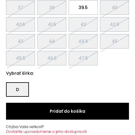
37
38
39.5
40
40.5
41.5
42
42.5
43
44
44.5
45
45.5
46.5
47.5
Vybrať šírka:
D
Pridať do košíka
Chýba Vaša veľkosť?
Dostaňte upovedomenie o jeho dostupnosti