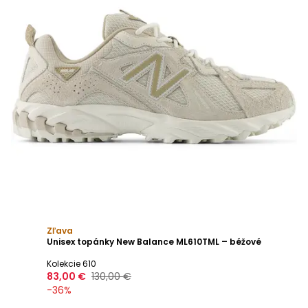
Zľava
Unisex topánky New Balance ML610TML – béžové
Kolekcie 610
83,00 €
130,00 €
-
36
%