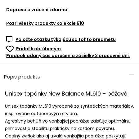
Doprava a vrácení zdarma!
Pozri všetky produkty
Kolekcie 610
Položte otázku týkajúcu sa tohto predmetu
Pridať k obľúbeným
Predpokladaný čas doručenia zásielky 3 pracovné dni.
Popis produktu
Unisex topánky New Balance ML610 – béžové
Unisex topánky ML610 vyrobené zo syntetických materiálov,
inšpirované outdoorovým štýlom.
Agresívny behúň vo vonkajšej podrážke zaisťuje optimálnu
priľnavosť a stabilitu prakticky na každom povrchu.
Odolný zvršok ako aj trvalá vonkajšia podrážka poskytujú