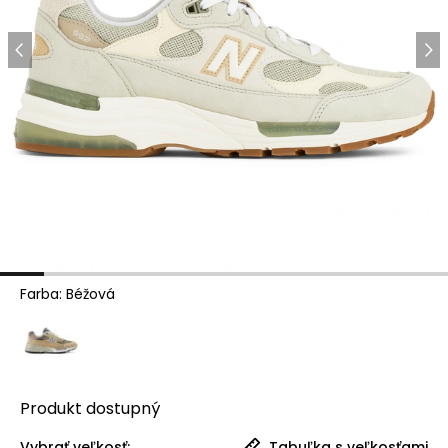
Farba
:
Béžová
Produkt
dostupný
Vybrať veľkosť:
Tabuľka s veľkosťami