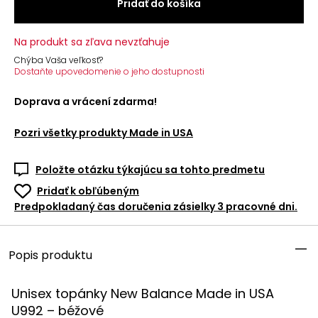
Pridať do košíka
Na produkt sa zľava nevzťahuje
Chýba Vaša veľkosť?
Dostaňte upovedomenie o jeho dostupnosti
Doprava a vrácení zdarma!
Pozri všetky produkty
Made in USA
Položte otázku týkajúcu sa tohto predmetu
Pridať k obľúbeným
Predpokladaný čas doručenia zásielky 3 pracovné dni.
Popis produktu
Unisex topánky New Balance Made in
USA
U992 – béžové