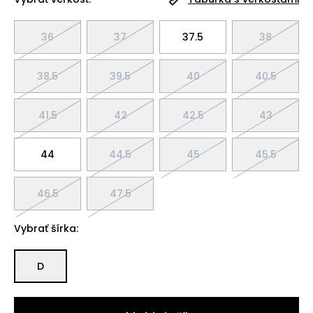
36
37
37.5
38
38.5
39.5
40
40.5
41.5
42
42.5
43
44
44.5
45
45.5
46.5
47.5
Vybrať šírka:
D