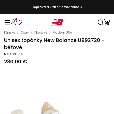
Doprava a vrátenie zadarmo ↓
Pánske
/
Obuv
/
Klasické
/
Made in USA
Unisex topánky New Balance U992720 -
béžové
MADE IN USA
230,00 €