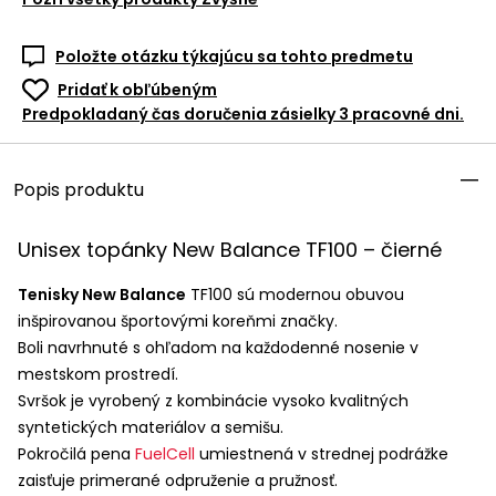
Položte otázku týkajúcu sa tohto predmetu
Pridať k obľúbeným
Predpokladaný čas doručenia zásielky 3 pracovné dni.
Popis produktu
Unisex topánky New Balance TF100 – čierné
Tenisky New Balance
TF100 sú modernou obuvou
inšpirovanou športovými koreňmi značky.
Boli navrhnuté s ohľadom na každodenné nosenie v
mestskom prostredí.
Svršok je vyrobený z kombinácie vysoko kvalitných
syntetických materiálov a semišu.
Pokročilá pena
FuelCell
umiestnená v strednej podrážke
zaisťuje primerané odpruženie a pružnosť.