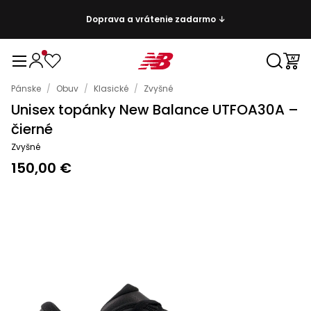
Doprava a vrátenie zadarmo ↓
Pánske
/
Obuv
/
Klasické
/
Zvyšné
Unisex topánky New Balance UTFOA30A –
čierné
Zvyšné
150,00 €