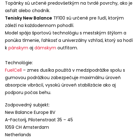
Topánky sú určené predovšetkým na tvrdé povrchy, ako je
asfalt alebo chodník.
Tenisky New Balance
TF100 sú určené pre ľudí, ktorým
záleží na každodennom pohodlí.
Model spája športovú technológiu s mestským štýlom a
ponúka tlmenie, ľahkosť a univerzálny vzhľad, ktorý sa hodí
k
pánskym
aj
dámskym
outfitom.
Technológie:
FuelCell
– zmes dusíka použitá v medzipodrážke spolu s
gumovou podrážkou zabezpečuje maximálnu úroveň
absorpcie vibrácií, vysokú úroveň stabilizácie ako aj
podporu počas behu.
Zodpovedný subjekt:
New Balance Europe BV
A-Factorij, Pilotenstraat 35 – 45
1059 CH Amsterdam
Netherlands