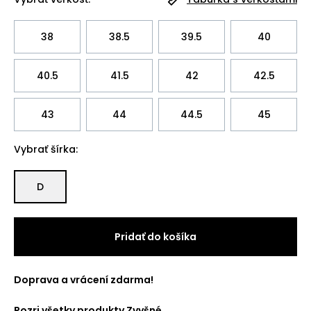
38
38.5
39.5
40
40.5
41.5
42
42.5
43
44
44.5
45
Vybrať šírka:
D
Pridať do košíka
Doprava a vrácení zdarma!
Pozri všetky produkty
Zvyšné