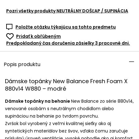
Pozri všetky produkty
NEUTRÁLNY DOŠĽAP / SUPINÁCIA
Položte otázku týkajúcu sa tohto predmetu
Pridať k obľúbeným
Predpokladaný čas doručenia zásielky 3 pracovné dni.
Popis produktu
Dámske topánky New Balance Fresh Foam X
880v14 W880 – modré
Dámske topánky na behanie
New Balance zo série 880v14,
venované osobám s neutrálnym chodidlom alebo
supináciou na behanie po tvrdom povrchu.
Zvršok bol vyrobený z veľmi kvalitnej sieťky ako aj
syntetických materiálov bez švov, vďaka čomu zaručuje
príslušnú úroveň ventilácie, vysoké pohodlie ako aj komfort