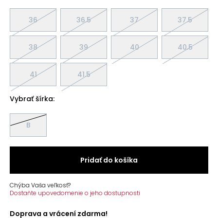
36
36.5
37
37.5
38
39
40
40.5
41
41.5
Vybrať šírka:
B
Pridať do košíka
Chýba Vaša veľkosť?
Dostaňte upovedomenie o jeho dostupnosti
Doprava a vrácení zdarma!