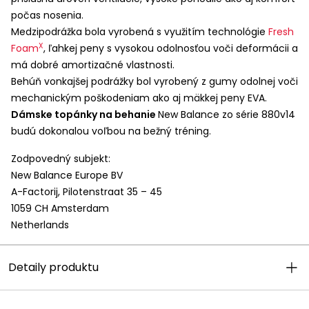
počas nosenia.
Medzipodrážka bola vyrobená s využitím technológie
Fresh
X
Foam
, ľahkej peny s vysokou odolnosťou voči deformácii a
má dobré amortizačné vlastnosti.
Behúň vonkajšej podrážky bol vyrobený z gumy odolnej voči
mechanickým poškodeniam ako aj mäkkej peny
EVA
.
Dámske topánky na behanie
New Balance zo série 880v14
budú dokonalou voľbou na bežný tréning.
Zodpovedný subjekt:
New Balance Europe BV
A-Factorij, Pilotenstraat 35 – 45
1059 CH Amsterdam
Netherlands
Detaily produktu