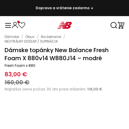
Doprava a vrátenie zadarmo ↓
Dámske
/
Obuv
/
Na behanie
/
NEUTRÁLNY DOŠĽAP / SUPINÁCIA
Dámske topánky New Balance Fresh
Foam X 880v14 W880J14 – modré
Fresh Foam x 880
83,00 €
160,00 €
Najnižšia cena počas 30 dní pred znížením:
116,00 €