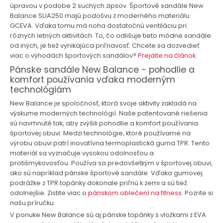
úpravou v podobe 2 suchých zipsov. Športové sandále New
Balance SUA250 majú podošvu z moderného materiálu
GCEVA. Vďaka tomu má noha dostatočnú ventiláciu pri
rôznych letných aktivitách. To, čo odlišuje tieto módne sandále
od iných, je tiež vynikajúca priľnavosť. Chcete sa dozvedieť
viac o výhodách športových sandálov?
Prejdite na článok
.
Pánske sandále New Balance - pohodlie a
komfort používania vďaka moderným
technológiám
New Balance je spoločnosť, ktorá svoje aktivity zakladá na
výskume moderných technológií. Naše patentované riešenia
sú navrhnuté tak, aby zvýšili pohodlie a komfort používania
športovej obuvi. Medzi technológie, ktoré používame na
výrobu obuvi patrí inovatívna termoplastická guma TPR. Tento
materiál sa vyznačuje vysokou odolnosťou a
protišmykovosťou. Používa sa predovšetkým v športovej obuvi,
ako sú napríklad pánske športové sandále. Vďaka gumovej
podrážke z TPR topánky dokonale priľnú k zemi a sú tiež
odolnejšie. Zistite viac o
pánskom oblečení na fitness
. Pozrite si
našu príručku.
V ponuke New Balance sú aj pánske topánky s vložkami z EVA