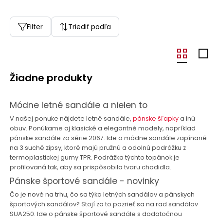
Filter
Triediť podľa
Žiadne produkty
Módne letné sandále a nielen to
V našej ponuke nájdete letné sandále,
pánske šľapky
a inú
obuv. Ponúkame aj klasické a elegantné modely, napríklad
pánske sandále zo série 2067. Ide o módne sandále zapínané
na 3 suché zipsy, ktoré majú pružnú a odolnú podrážku z
termoplastickej gumy TPR. Podrážka týchto topánok je
profilovaná tak, aby sa prispôsobila tvaru chodidla.
Pánske športové sandále - novinky
Čo je nové na trhu, čo sa týka letných sandálov a pánskych
športových sandálov? Stojí za to pozrieť sa na rad sandálov
SUA250. Ide o pánske športové sandále s dodatočnou