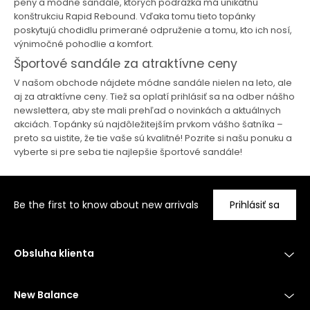
peny a módne sandále, ktorých podrážka má unikátnu
konštrukciu Rapid Rebound. Vďaka tomu tieto topánky
poskytujú chodidlu primerané odpruženie a tomu, kto ich nosí,
výnimočné pohodlie a komfort.
Športové sandále za atraktívne ceny
V našom obchode nájdete módne sandále nielen na leto, ale
aj za atraktívne ceny. Tiež sa oplatí prihlásiť sa na odber nášho
newslettera, aby ste mali prehľad o novinkách a aktuálnych
akciách. Topánky sú najdôležitejším prvkom vášho šatníka –
preto sa uistite, že tie vaše sú kvalitné! Pozrite si našu ponuku a
vyberte si pre seba tie najlepšie športové sandále!
Be the first to know about new arrivals
Prihlásiť sa
Obsluha klienta
New Balance