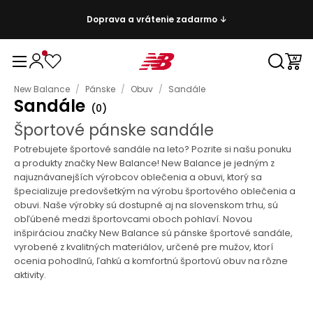
Doprava a vrátenie zadarmo ↓
New Balance
/
Pánske
/
Obuv
/
Sandále
Sandále
(
0
)
Športové pánske sandále
Potrebujete športové sandále na leto? Pozrite si našu ponuku
a produkty značky New Balance! New Balance je jedným z
najuznávanejších výrobcov oblečenia a obuvi, ktorý sa
špecializuje predovšetkým na výrobu športového oblečenia a
obuvi. Naše výrobky sú dostupné aj na slovenskom trhu, sú
obľúbené medzi športovcami oboch pohlaví. Novou
inšpiráciou značky New Balance sú pánske športové sandále,
vyrobené z kvalitných materiálov, určené pre mužov, ktorí
ocenia pohodlnú, ľahkú a komfortnú športovú obuv na rôzne
aktivity.