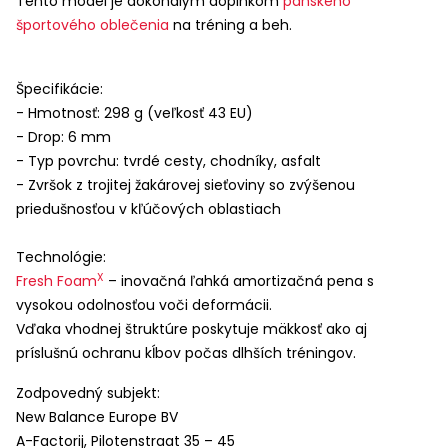
Tento model je dokonalým doplnkom
pánskeho
športového oblečenia
na tréning a beh.
Špecifikácie:
- Hmotnosť: 298 g (veľkosť 43 EU)
- Drop: 6 mm
- Typ povrchu: tvrdé cesty, chodníky, asfalt
- Zvršok z trojitej žakárovej sieťoviny so zvýšenou
priedušnosťou v kľúčových oblastiach
Technológie:
X
Fresh Foam
– inovačná ľahká amortizačná pena s
vysokou odolnosťou voči deformácii.
Vďaka vhodnej štruktúre poskytuje mäkkosť ako aj
príslušnú ochranu kĺbov počas dlhších tréningov.
Zodpovedný subjekt:
New Balance Europe BV
A-Factorij, Pilotenstraat 35 – 45