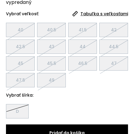
vypredaný
Vybrať veľkosť:
Tabuľka s veľkosťami
40
40.5
41.5
42
42.5
43
44
44.5
45
45.5
46.5
47
47.5
49
Vybrať šírka:
D
Pridať do košíka