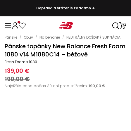
Doprava a vrátenie zadarmo ↓
Pánske
/
Obuv
/
Na behanie
/
NEUTRÁLNY DOŠĽAP / SUPINÁCIA
Pánske topánky New Balance Fresh Foam
1080 v14 M1080C14 – béžové
Fresh Foam x 1080
139,00 €
190,00 €
Najnižšia cena počas 30 dní pred znížením:
190,00 €