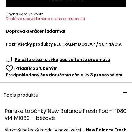
Chýba Vaša veľkosť?
Dostaňte upovedomenie o jeho dostupnosti
Doprava a vrácení zdarma!
Pozri všetky produkty
NEUTRÁLNY DOŠĽAP / SUPINÁCIA
Položte otázku týkajúcu sa tohto predmetu
Pridať k obľúbeným
Predpokladaný čas doručenia zásielky 3 pracovné dni.
Popis produktu
Pánske topánky New Balance Fresh Foam 1080
v14 M1080 – béžové
Vlajkový bežecký model v novej verzii –
New Balance Fresh