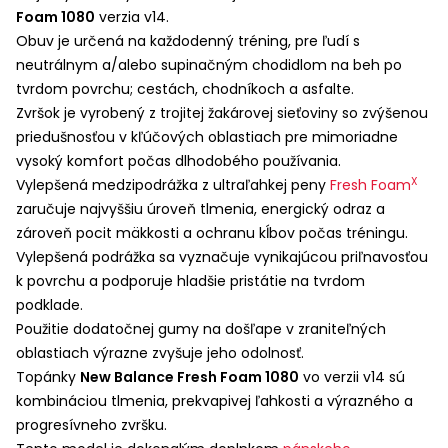
Foam 1080
verzia v14.
Obuv je určená na každodenný tréning, pre ľudí s
neutrálnym a/alebo supinačným chodidlom na beh po
tvrdom povrchu; cestách, chodníkoch a asfalte.
Zvršok je vyrobený z trojitej žakárovej sieťoviny so zvýšenou
priedušnosťou v kľúčových oblastiach pre mimoriadne
vysoký komfort počas dlhodobého používania.
X
Vylepšená medzipodrážka z ultraľahkej peny
Fresh Foam
zaručuje najvyššiu úroveň tlmenia, energický odraz a
zároveň pocit mäkkosti a ochranu kĺbov počas tréningu.
Vylepšená podrážka sa vyznačuje vynikajúcou priľnavosťou
k povrchu a podporuje hladšie pristátie na tvrdom
podklade.
Použitie dodatočnej gumy na došľape v zraniteľných
oblastiach výrazne zvyšuje jeho odolnosť.
Topánky
New Balance Fresh Foam 1080
vo verzii v14 sú
kombináciou tlmenia, prekvapivej ľahkosti a výrazného a
progresívneho zvršku.