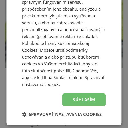
správnym fungovaním servisu,
prispôsobením jeho obsahu, analýzou a
prieskumom týkajúcim sa využívania
servisu, alebo na zobrazovanie
personalizovaných a nepersonalizovaných
reklám (profilovanie reklám) v súlade s
Politikou ochrany súkromia
ako aj
Cookies
. Môžete určiť podmienky
uchovávania alebo prístupu k súborom
cookies vo Vašom prehliadači. Aby ste
túto skutočnosť potvrdili, žiadame Vás,
Infinion – dlhodobá podpora
aby ste klikli na Súhlasím alebo Spravovať
nastavenia cookies.
Prečo Infinion? Infinion ako infinity – nekonečno,
to je náš spôsob, ako vytvoriť nový rozmer
SÚHLASÍM
pohodlia, na ktorý sa môžete spoľahnúť
zakaždým, keď beháte. Životnosť často
SPRAVOVAŤ NASTAVENIA COOKIES
používaných predmetov, ako sú topánky a ich
technológie, sa časom rýchlo končí. To