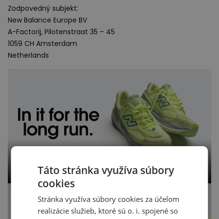
Zodpovedný subjekt:
New Balance Europe BV
A-Factorij, Pilotenstraat 35 – 45
1059 CH Amsterdam
Netherlands
Táto stránka využíva súbory
cookies
Stránka využíva súbory cookies za účelom
realizácie služieb, ktoré sú o. i. spojené so