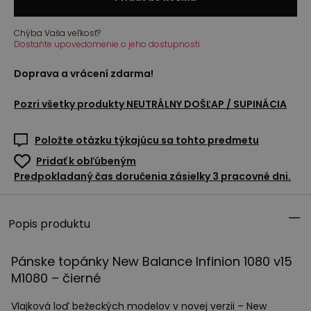
Chýba Vaša veľkosť?
Dostaňte upovedomenie o jeho dostupnosti
Doprava a vrácení zdarma!
Pozri všetky produkty
NEUTRÁLNY DOŠĽAP / SUPINÁCIA
Položte otázku týkajúcu sa tohto predmetu
Pridať k obľúbeným
Predpokladaný čas doručenia zásielky 3 pracovné dni.
Popis produktu
Pánske topánky New Balance Infinion 1080 v15
M1080 – čierné
Vlajková loď bežeckých modelov v novej verzii – New