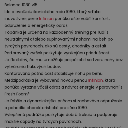
Balance 1080 v15.
Ide o evolúciu ikonického radu 1080, ktorý vďaka
inovatívnej pene
Infinion
ponúka ešte väčší komfort,
odpruženie a energetický odraz.
Topánka je určená na každodenný tréning pre ľudí s
neutrálnymi a/alebo supinovanými nohami na beh po
tvrdých povrchoch, ako sú cesty, chodníky a asfalt.
Perforovaný zvršok poskytuje vynikajúcu priedušnosť.
Je flexibilný, čo mu umožňuje prispôsobiť sa tvaru nohy bez
vytvárania tlakových bodov.
Kontúrovaná pätná časť stabilizuje nohu pri behu.
Medzipodrážka je vybavená novou penou
Infinion
, ktorá
ponúka výrazne väčší odraz a návrat energie v porovnaní s
X
Fresh Foam
.
Je ľahšia a dynamickejšia, pričom si zachováva odpruženie
a pohodlie charakteristické pre sériu 1080.
Vylepšená podrážka poskytuje dobrú trakciu a podporuje
mäkšie dopady na tvrdých povrchoch.