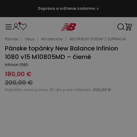
Doprava a vrátenie zadarmo ↓
Pánske
/
Obuv
/
Na behanie
/
NEUTRÁLNY DOŠĽAP / SUPINÁCIA
Pánske topánky New Balance Infinion
1080 v15 M10805MD – čierné
Infinion 1080
180,00 €
200,00 €
Najnižšia cena počas 30 dní pred znížením:
200,00 €