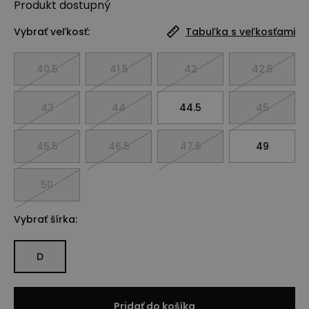
Produkt
dostupný
Vybrať veľkosť:
Tabuľka s veľkosťami
40.5
41.5
42
42.5
43
44
44.5
45
45.5
46.5
47.5
49
50
Vybrať šírka:
D
Pridať do košíka