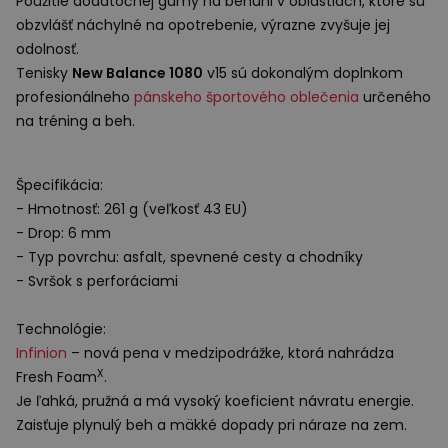
Použitie dodatočnej gumy na behúni v oblastiach, ktoré sú
obzvlášť náchylné na opotrebenie, výrazne zvyšuje jej
odolnosť.
Tenisky
New Balance 1080
v15 sú dokonalým doplnkom
profesionálneho
pánskeho športového oblečenia
určeného
na tréning a beh.
Špecifikácia:
- Hmotnosť: 261 g (veľkosť 43 EU)
- Drop: 6 mm
- Typ povrchu: asfalt, spevnené cesty a chodníky
- Svršok s perforáciami
Technológie:
Infinion
– nová pena v medzipodrážke, ktorá nahrádza
X
Fresh Foam
.
Je ľahká, pružná a má vysoký koeficient návratu energie.
Zaisťuje plynulý beh a mäkké dopady pri náraze na zem.