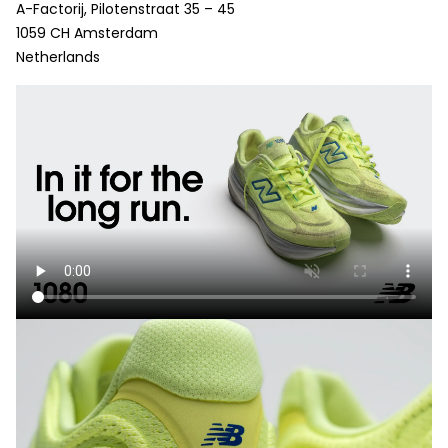
A-Factorij, Pilotenstraat 35 – 45
1059 CH Amsterdam
Netherlands
Táto stránka využíva súbory
cookies
Stránka využíva súbory cookies za účelom
realizácie služieb, ktoré sú o. i. spojené so
správnym fungovaním servisu,