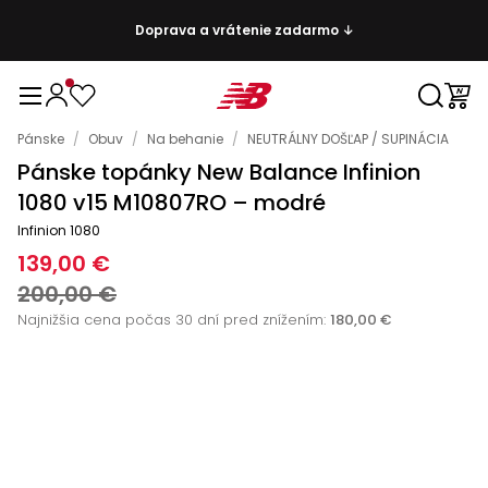
Doprava a vrátenie zadarmo ↓
Pánske
/
Obuv
/
Na behanie
/
NEUTRÁLNY DOŠĽAP / SUPINÁCIA
Pánske topánky New Balance Infinion
1080 v15 M10807RO – modré
Infinion 1080
139,00 €
200,00 €
Najnižšia cena počas 30 dní pred znížením:
180,00 €