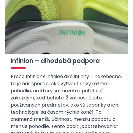
prispôsobením jeho obsahu, analýzou a
prieskumom týkajúcim sa využívania
servisu, alebo na zobrazovanie
personalizovaných a nepersonalizovaných
reklám (profilovanie reklám) v súlade s
Politikou ochrany súkromia
ako aj
Cookies
. Môžete určiť podmienky
uchovávania alebo prístupu k súborom
cookies vo Vašom prehliadači. Aby ste
Infinion – dlhodobá podpora
túto skutočnosť potvrdili, žiadame Vás,
aby ste klikli na Súhlasím alebo Spravovať
Prečo Infinion? Infinion ako infinity – nekonečno,
nastavenia cookies.
to je náš spôsob, ako vytvoriť nový rozmer
pohodlia, na ktorý sa môžete spoľahnúť
SÚHLASÍM
zakaždým, keď beháte. Životnosť často
používaných predmetov, ako sú topánky a ich
SPRAVOVAŤ NASTAVENIA COOKIES
technológie, sa časom rýchlo končí. To
znamená menšiu účinnosť, menšiu podporu a
menšie pohodlie. Tento pocit „opotrebovania“