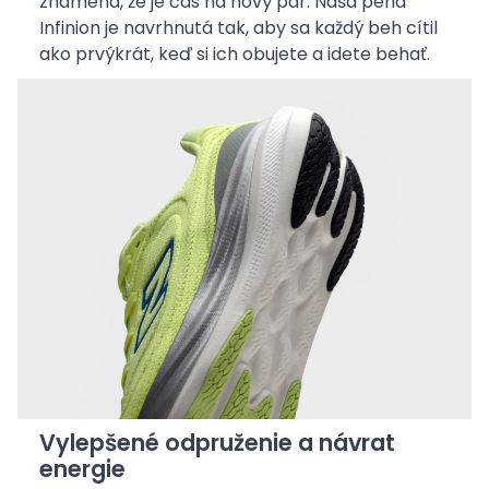
znamená, že je čas na nový pár. Naša pena
Infinion je navrhnutá tak, aby sa každý beh cítil
ako prvýkrát, keď si ich obujete a idete behať.
Vylepšené odpruženie a návrat
energie