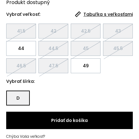
Produkt
dostupný
Vybrať veľkosť:
Tabuľka s veľkosťami
41.5
42
42.5
43
44
44.5
45
45.5
46.5
47.5
49
Vybrať šírka:
D
Pridať do košíka
Chýba Vaša veľkosť?