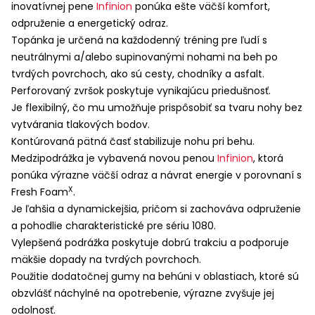
inovatívnej pene
Infinion
ponúka ešte väčší komfort,
odpruženie a energetický odraz.
Topánka je určená na každodenný tréning pre ľudí s
neutrálnymi a/alebo supinovanými nohami na beh po
tvrdých povrchoch, ako sú cesty, chodníky a asfalt.
Perforovaný zvršok poskytuje vynikajúcu priedušnosť.
Je flexibilný, čo mu umožňuje prispôsobiť sa tvaru nohy bez
vytvárania tlakových bodov.
Kontúrovaná pätná časť stabilizuje nohu pri behu.
Medzipodrážka je vybavená novou penou
Infinion
, ktorá
ponúka výrazne väčší odraz a návrat energie v porovnaní s
X
Fresh Foam
.
Je ľahšia a dynamickejšia, pričom si zachováva odpruženie
a pohodlie charakteristické pre sériu 1080.
Vylepšená podrážka poskytuje dobrú trakciu a podporuje
mäkšie dopady na tvrdých povrchoch.
Použitie dodatočnej gumy na behúni v oblastiach, ktoré sú
obzvlášť náchylné na opotrebenie, výrazne zvyšuje jej
odolnosť.