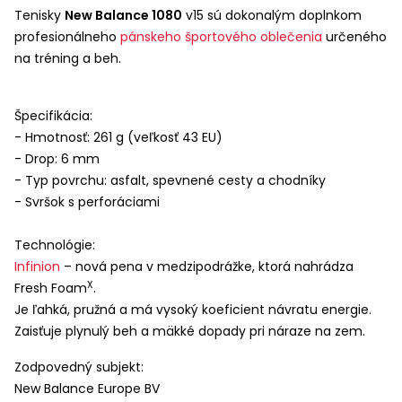
Tenisky
New Balance 1080
v15 sú dokonalým doplnkom
profesionálneho
pánskeho športového oblečenia
určeného
na tréning a beh.
Špecifikácia:
- Hmotnosť: 261 g (veľkosť 43 EU)
- Drop: 6 mm
- Typ povrchu: asfalt, spevnené cesty a chodníky
- Svršok s perforáciami
Technológie:
Infinion
– nová pena v medzipodrážke, ktorá nahrádza
X
Fresh Foam
.
Je ľahká, pružná a má vysoký koeficient návratu energie.
Zaisťuje plynulý beh a mäkké dopady pri náraze na zem.
Zodpovedný subjekt:
New Balance Europe BV