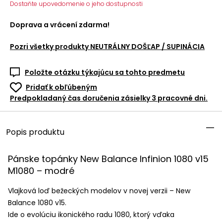
Dostaňte upovedomenie o jeho dostupnosti
Doprava a vrácení zdarma!
Pozri všetky produkty
NEUTRÁLNY DOŠĽAP / SUPINÁCIA
Položte otázku týkajúcu sa tohto predmetu
Pridať k obľúbeným
Predpokladaný čas doručenia zásielky 3 pracovné dni.
Popis produktu
Pánske topánky New Balance Infinion 1080 v15
M1080 – modré
Vlajková loď bežeckých modelov v novej verzii – New
Balance 1080 v15.
Ide o evolúciu ikonického radu 1080, ktorý vďaka