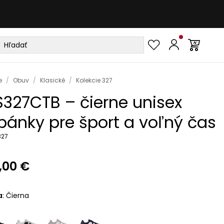
e
/
Obuv
/
Klasické
/
Kolekcie 327
327CTB – čierne unisex
pánky pre šport a voľný čas
327
,00 €
a
:
Čierna