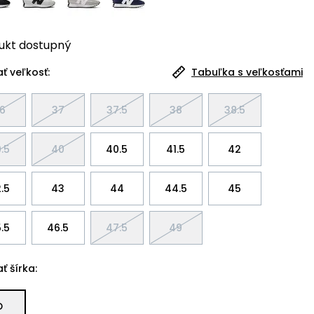
ukt
dostupný
ť veľkosť:
Tabuľka s veľkosťami
6
37
37.5
38
38.5
.5
40
40.5
41.5
42
.5
43
44
44.5
45
.5
46.5
47.5
49
ť šírka:
D