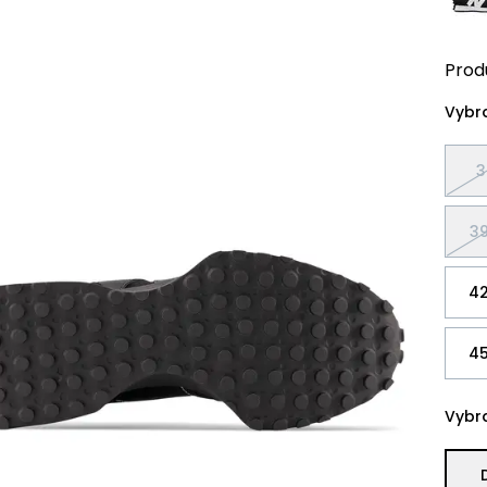
Prod
Vybra
3
39
42
45
Vybra