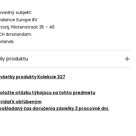
vedný subjekt:
alance Europe BV
torij, Pilotenstraat 35 – 45
 CH Amsterdam
rlands
ily produktu
 všetky produkty
Kolekcie 327
oložte otázku týkajúcu sa tohto predmetu
Pridať k obľúbeným
okladaný čas doručenia zásielky 3 pracovné dni.