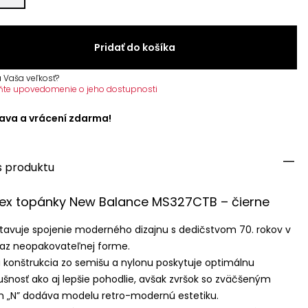
Pridať do košíka
 Vaša veľkosť?
ňte upovedomenie o jeho dostupnosti
ava a vrácení zdarma!
s produktu
sex topánky New Balance MS327CTB – čierne
tavuje spojenie moderného dizajnu s dedičstvom 70. rokov v
az neopakovateľnej forme.
 konštrukcia zo semišu a nylonu poskytuje optimálnu
ušnosť ako aj lepšie pohodlie, avšak zvršok so zväčšeným
 „N” dodáva modelu retro-modernú estetiku.