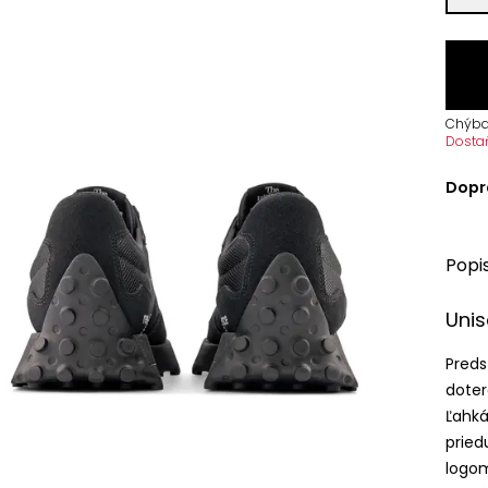
Chýba
Dosta
Dopr
Popi
Uni
Preds
doter
Ľahká
pried
logom