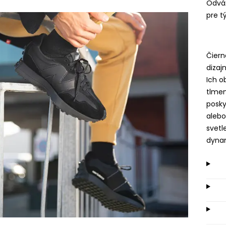
Odváž
pre t
Čiern
dizaj
Ich o
tlme
posky
alebo
svetl
dyna