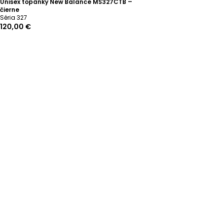
Unisex topánky New Balance MS327CTB –
čierne
Séria 327
120,00 €