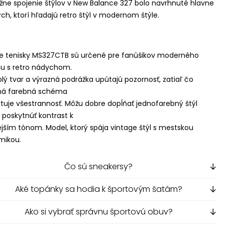
ne spojenie štýlov v New Balance 327 bolo navrhnuté hlavne
ých, ktorí hľadajú retro štýl v modernom štýle.
e tenisky MS327CTB sú určené pre fanúšikov moderného
nu s retro nádychom.
blý tvar a výrazná podrážka upútajú pozornosť, zatiaľ čo
ná farebná schéma
tuje všestrannosť. Môžu dobre dopĺňať jednofarebný štýl
 poskytnúť kontrast k
ejším tónom. Model, ktorý spája vintage štýl s mestskou
mikou.
Čo sú sneakersy?
↓
Aké topánky sa hodia k športovým šatám?
↓
Ako si vybrať správnu športovú obuv?
↓