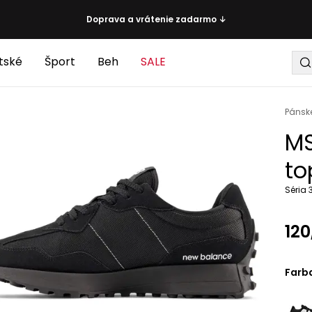
Doprava a vrátenie zadarmo ↓
tské
Šport
Beh
SALE
Pánsk
MS
to
Séria 
120
Farb