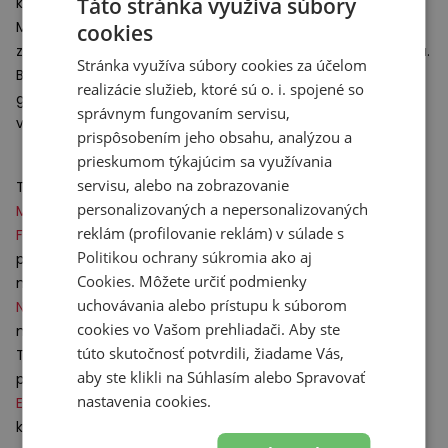
Táto stránka využíva súbory
kože a sieťoviny.
Medzipodrážka využíva ultraľahkú penu
FuelCell
, ktorá je
cookies
zodpovedná za najvyššiu úroveň tlmenia počas používania.
Stránka využíva súbory cookies za účelom
Behúň podrážky je vyrobený s použitím odolného
realizácie služieb, ktoré sú o. i. spojené so
gumového materiálu
N-Durance
, ktorý zvyšuje životnosť a
správnym fungovaním servisu,
výrazne zlepšuje odolnosť podrážky.
prispôsobením jeho obsahu, analýzou a
prieskumom týkajúcim sa využívania
servisu, alebo na zobrazovanie
Technológie:
personalizovaných a nepersonalizovaných
Made in
USA
– obuv vyrobená v
USA
.
reklám (profilovanie reklám) v súlade s
FuelCell
- dusík použitý v medzipodrážke spolu s gumovou
Politikou ochrany súkromia
ako aj
podrážkou na zabezpečenie maximálnej absorpcie
Cookies
. Môžete určiť podmienky
nárazov, vysokej úrovne stability a podpory počas behu.
uchovávania alebo prístupu k súborom
N-Durance
– gumový materiál umiestnený v
cookies vo Vašom prehliadači. Aby ste
medzipodrážke pod pätou.
túto skutočnosť potvrdili, žiadame Vás,
Technológia
N- Durance
výrazne zvyšuje odolnosť a
aby ste klikli na Súhlasím alebo Spravovať
pevnosť podrážky obuvi pri dopade na tvrdý povrch.
nastavenia cookies.
ENCAP
- technológia výroby medzipodrážky, ktorá je
kombináciou odolného stabilného okraja z polyuretánu a