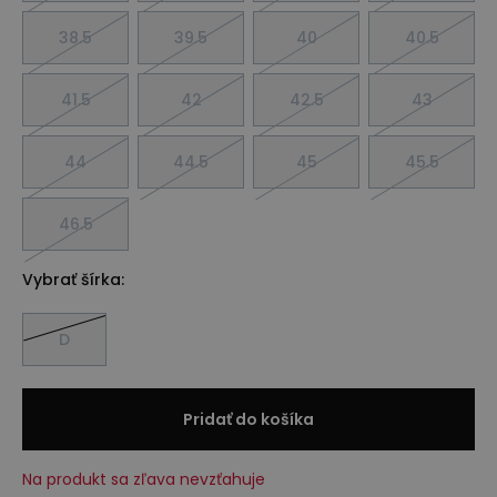
38.5
39.5
40
40.5
41.5
42
42.5
43
44
44.5
45
45.5
46.5
Vybrať šírka:
D
Pridať do košíka
Na produkt sa zľava nevzťahuje