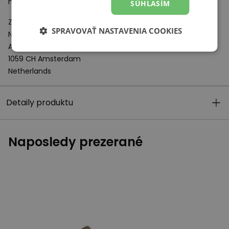
mäkkej tlmiacej vrstvy
EVA
.
SÚHLASÍM
Zodpovedný subjekt:
SPRAVOVAŤ NASTAVENIA COOKIES
New Balance Europe BV
A-Factorij, Pilotenstraat 35 – 45
1059 CH Amsterdam
Netherlands
Detaily produktu
Naposledy prezerané