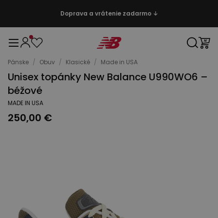
Doprava a vrátenie zadarmo ↓
Pánske
/
Obuv
/
Klasické
/
Made in USA
Unisex topánky New Balance U990WO6 –
béžové
MADE IN USA
250,00 €