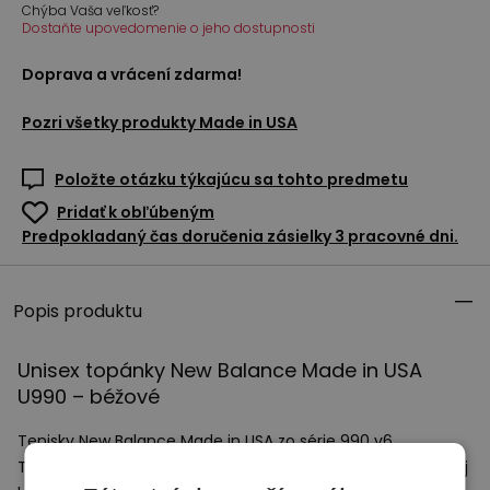
Chýba Vaša veľkosť?
Dostaňte upovedomenie o jeho dostupnosti
Doprava a vrácení zdarma!
Pozri všetky produkty
Made in USA
Položte otázku týkajúcu sa tohto predmetu
Pridať k obľúbeným
Predpokladaný čas doručenia zásielky 3 pracovné dni.
Popis produktu
Unisex topánky New Balance Made in
USA
U990 – béžové
Tenisky New Balance Made in
USA
zo série 990 v6.
Telo topánky tvorí ručne šitý zvršok z prvotriednej prírodnej