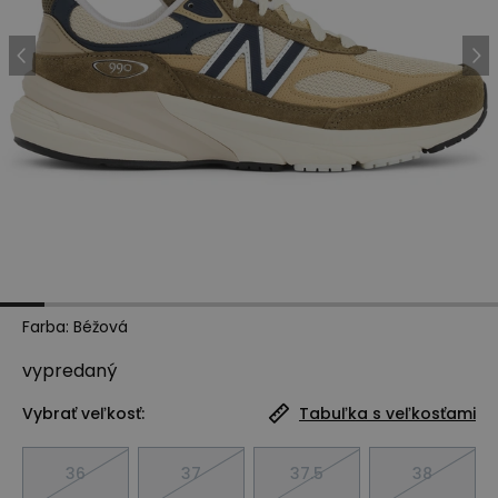
Farba
:
Béžová
vypredaný
Vybrať veľkosť:
Tabuľka s veľkosťami
36
37
37.5
38