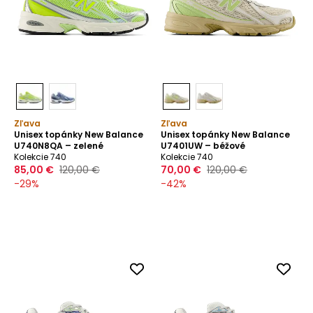
Zľava
Zľava
Unisex topánky New Balance
Unisex topánky New Balance
U740N8QA – zelené
U7401UW – béžové
Kolekcie 740
Kolekcie 740
85,00 €
120,00 €
70,00 €
120,00 €
-
29
%
-
42
%