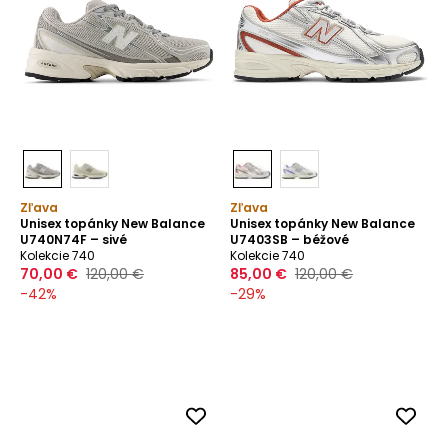
Zľava
Zľava
Unisex topánky New Balance
Unisex topánky New Balance
U740N74F – sivé
U7403SB – béžové
Kolekcie 740
Kolekcie 740
70,00 €
120,00 €
85,00 €
120,00 €
-
42
%
-
29
%