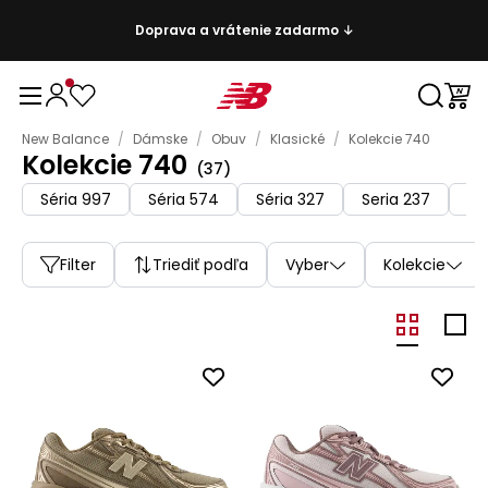
Doprava a vrátenie zadarmo ↓
New Balance
/
Dámske
/
Obuv
/
Klasické
/
Kolekcie 740
Kolekcie 740
(
37
)
Séria 997
Séria 574
Séria 327
Seria 237
Sé
Filter
Triediť podľa
Vyber
Kolekcie