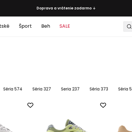
Doprava a vrátenie zadarmo ↓
tské
Šport
Beh
SALE
Séria 574
Séria 327
Seria 237
Séria 373
Séria 