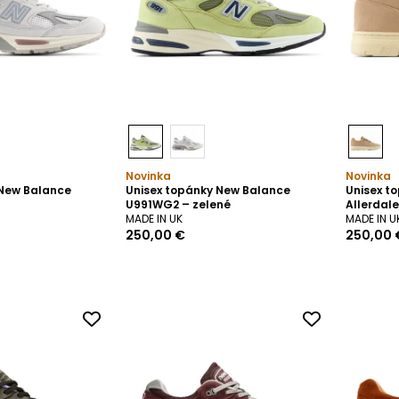
Novinka
Novinka
 New Balance
Unisex topánky New Balance
Unisex t
U991WG2 – zelené
Allerdal
MADE IN UK
MADE IN U
250,00 €
250,00 