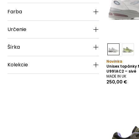
Farba
Určenie
Šírka
Novinka
Kolekcie
Unisex topánky
U991AC2 – sivé
MADE IN UK
250,00 €