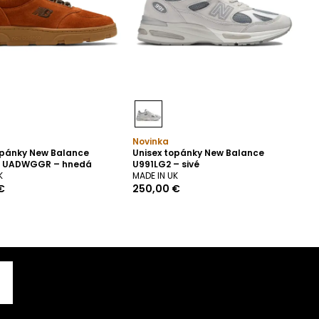
Novinka
opánky New Balance
Unisex topánky New Balance
e UADWGGR – hnedá
U991LG2 – sivé
K
MADE IN UK
€
250,00 €