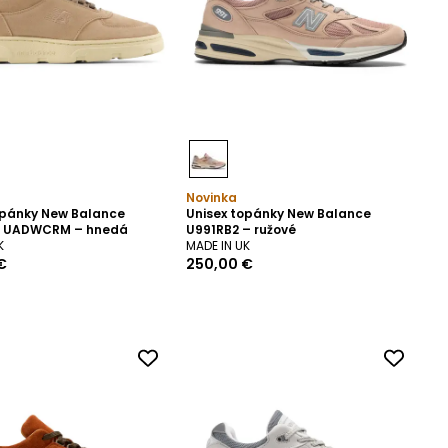
Novinka
opánky New Balance
Unisex topánky New Balance
e UADWCRM – hnedá
U991RB2 – ružové
K
MADE IN UK
€
250,00 €