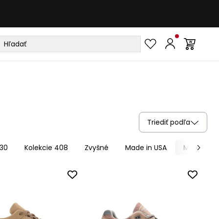
Triediť podľa
530
Kolekcie 408
Zvyšné
Made in USA
Made in U