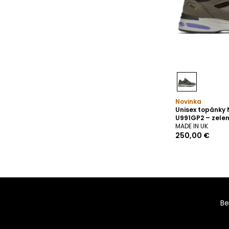
Novinka
Unisex topánky
U991GP2 – zele
MADE IN UK
250,00 €
Be