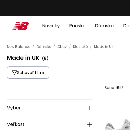
Novinky
Pánske
Dámske
De
New Balance
/
Dámske
/
Obuv
/
Klasické
/
Made in UK
Made in UK
(
8
)
Schovať filtre
Séria 997
Vyber
Veľkosť