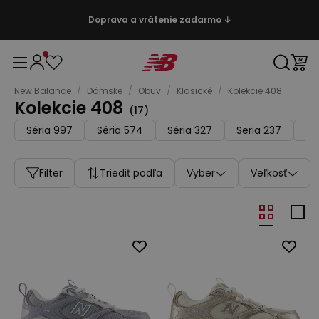
Doprava a vrátenie zadarmo ↓
New Balance
/
Dámske
/
Obuv
/
Klasické
/
Kolekcie 408
Kolekcie 408
(
17
)
Séria 997
Séria 574
Séria 327
Seria 237
Sé
Filter
Triediť podľa
Vyber
Veľkosť