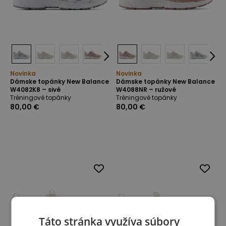
Novinka
Novinka
Dámske topánky New Balance
Dámske topánky New Balance
W4082K8 – sivé
W4088NR – ružové
Tréningové topánky
Tréningové topánky
80,00 €
80,00 €
Táto stránka využíva súbory