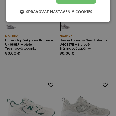
SPRAVOVAŤ NASTAVENIA COOKIES
Novinka
Novinka
Unisex topánky New Balance
Unisex topánky New Balance
U4086LR – biele
U40827E – fialové
Tréningové topánky
Tréningové topánky
80,00 €
80,00 €