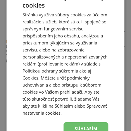
cookies
Stránka využíva súbory cookies za účelom
realizácie služieb, ktoré sú o. i. spojené so
správnym fungovaním servisu,
prispôsobením jeho obsahu, analýzou a
Novinka
Novinka
prieskumom týkajúcim sa využívania
Dámske topánky New Balance
Dámske topánky New Balance
servisu, alebo na zobrazovanie
W4088EN – béžové
W4089FK – béžové
Tréningové topánky
Tréningové topánky
personalizovaných a nepersonalizovaných
80,00 €
80,00 €
reklám (profilovanie reklám) v súlade s
Politikou ochrany súkromia
ako aj
Cookies
. Môžete určiť podmienky
uchovávania alebo prístupu k súborom
cookies vo Vašom prehliadači. Aby ste
túto skutočnosť potvrdili, žiadame Vás,
aby ste klikli na Súhlasím alebo Spravovať
nastavenia cookies.
SÚHLASÍM