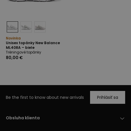
Novinka
Unisex topánky New Balance
ML408A – biele
Tréningové topánky
80,00 €
Be the first to know about new arrivals
Prihlásiť sa
Obsluha klienta