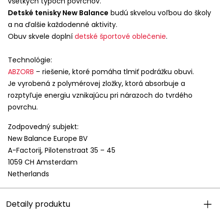
všetkých typoch povrchov.
Detské tenisky New Balance
budú skvelou voľbou do školy
a na ďalšie každodenné aktivity.
Obuv skvele doplní
detské športové oblečenie
.
Technológie:
ABZORB
– riešenie, ktoré pomáha tlmiť podrážku obuvi.
Je vyrobená z polymérovej zložky, ktorá absorbuje a
rozptyľuje energiu vznikajúcu pri nárazoch do tvrdého
povrchu.
Zodpovedný subjekt:
New Balance Europe BV
A-Factorij, Pilotenstraat 35 – 45
1059 CH Amsterdam
Netherlands
Detaily produktu