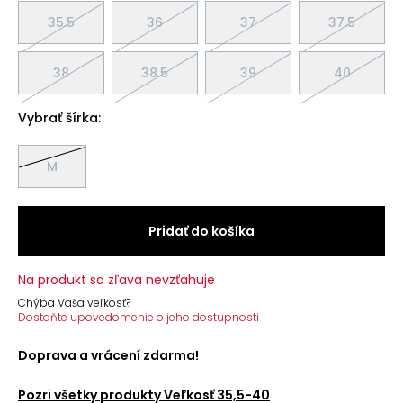
35.5
36
37
37.5
38
38.5
39
40
Vybrať šírka:
M
Pridať do košíka
Na produkt sa zľava nevzťahuje
Chýba Vaša veľkosť?
Dostaňte upovedomenie o jeho dostupnosti
Doprava a vrácení zdarma!
Pozri všetky produkty
Veľkosť 35,5-40