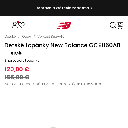
Doprava a vrátenie zadarmo ↓
Detské
/
Obuv
/
Veľkosť 35,5-40
Detské topánky New Balance GC9060AB
– sivé
Šnurovacie topánky
120,00 €
155,00 €
Najnižšia cena počas 30 dní pred znížením:
155,00 €