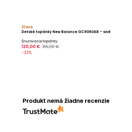
Zľava
Detské topánky New Balance GC9060AB – sivé
Šnurovacie topánky
120,00 €
155,00 €
-
23
%
Produkt nemá žiadne recenzie