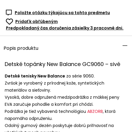
Položte otázku týkajúcu sa tohto predmetu
Pridať k obľúbeným
Predpokladaný čas doručenia zásielky 3 pracovné dni.
Popis produktu
Detské topánky New Balance GC9060 – sivé
Detské tenisky New Balance
zo série 9060.
Zvršok je vyrobený z prírodnej kože, syntetických
materiálov a sieťoviny.
Vysoká, dobre odpružená medzipodrážka z mäkkej peny
EVA
zaručuje pohodlie a komfort pri chôdzi.
Podrážka je tiež vybavená technológiou
ABZORB
, ktorá
napomáha odpruženiu.
Odolný gumový dezén poskytuje dobrú priľnavosť na