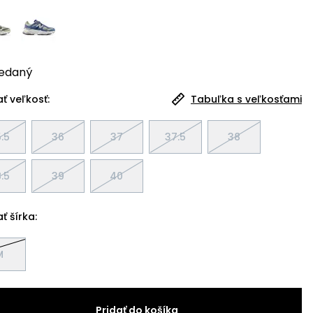
edaný
ť veľkosť:
Tabuľka s veľkosťami
.5
36
37
37.5
38
.5
39
40
ť šírka:
M
Pridať do košíka