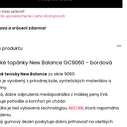
 Vaša veľkosť?
ňte upovedomenie o jeho dostupnosti
ava a vrácení zdarma!
s produktu
ské topánky New Balance GC9060 – bordová
ké tenisky New Balance
zo série 9060.
k je vyrobený z prírodnej kože, syntetických materiálov a
iny.
á, dobre odpružená medzipodrážka z mäkkej peny
EVA
uje pohodlie a komfort pri chôdzi.
žka je tiež vybavená technológiou
ABZORB
, ktorá napomáha
ženiu.
ý gumový dezén poskytuje dobrú priľnavosť na všetkých