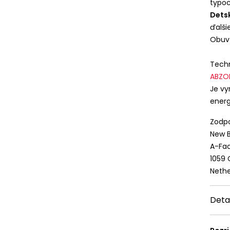
typoc
Dets
ďalši
Obuv 
Techn
ABZO
Je vy
energ
Zodpo
New B
A-Fac
1059
Nethe
Deta