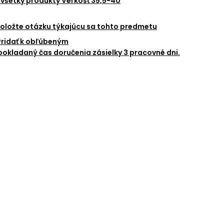
 všetky produkty
Veľkosť 35,5-40
oložte otázku týkajúcu sa tohto predmetu
Pridať k obľúbeným
okladaný čas doručenia zásielky 3 pracovné dni.