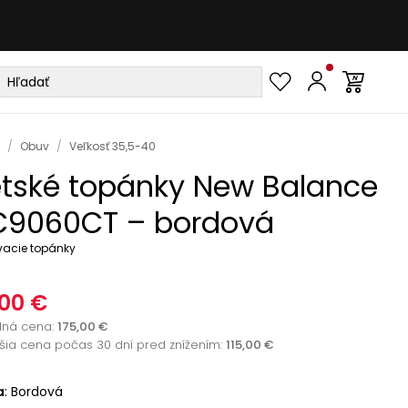
/
Obuv
/
Veľkosť 35,5-40
tské topánky New Balance
9060CT – bordová
vacie topánky
00 €
dná cena
:
175,00 €
žšia cena počas 30 dní pred znížením:
115,00 €
a
:
Bordová