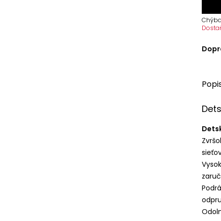
Chýba
Dosta
Dopr
Popi
Det
Dets
Zvršo
sieťov
Vysok
zaruč
Podrá
odpru
Odoln