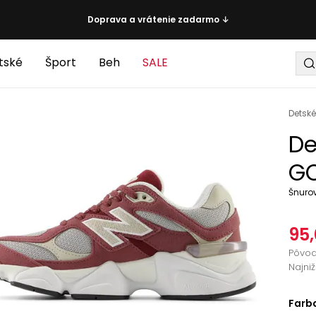
Doprava a vrátenie zadarmo ↓
tské
Šport
Beh
SALE
Detské
De
GC
Šnuro
95,
Pôvo
Najni
Farb