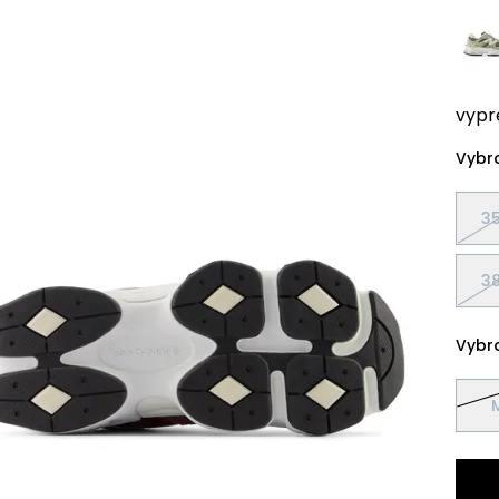
vypr
Vybra
35
38
Vybra