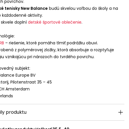
h povrchov.
ké tenisky New Balance
budú skvelou voľbou do školy a na
e každodenné aktivity.
skvele doplní
detské športové oblečenie
.
ológie:
RB
– riešenie, ktoré pomáha tlmiť podrážku obuvi.
robená z polymérovej zložky, ktorá absorbuje a rozptyľuje
iu vznikajúcu pri nárazoch do tvrdého povrchu.
vedný subjekt:
alance Europe BV
torij, Pilotenstraat 35 – 45
 CH Amsterdam
rlands
ily produktu