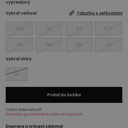
vypredaný
Vybrať veľkosť:
Tabuľka s veľkosťami
35.5
36
37
37.5
38
38.5
39
40
Vybrať šírka:
M
Pridať do košíka
Chýba Vaša veľkosť?
Dostaňte upovedomenie o jeho dostupnosti
Doprava a vrácení zdarma!