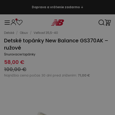
Doprava a vrátenie zadarmo ↓
Detské
/
Obuv
/
Veľkosť 35,5-40
Detské topánky New Balance GS370AK –
ružové
Šnurovacie topánky
58,00 €
100,00 €
Najnižšia cena počas 30 dní pred znížením:
71,00 €