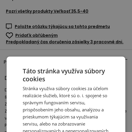
Pozri všetky produkty
Veľkosť 35,5-40
Položte otázku týkajúcu sa tohto predmetu
Pridať k obľúbeným
Predpokladaný čas doručenia zásielky 3 pracovné dni.
Popis produktu
Táto stránka využíva súbory
Detské topánky New Balance GS370 – ružové
cookies
Stránka využíva súbory cookies za účelom
Detské tenisky New Balance zo série 370 inšpirované
realizácie služieb, ktoré sú o. i. spojené so
štýlom 70. rokov.
správnym fungovaním servisu,
Zvršok bol ušitý zo semišovej kože a sieťoviny.
prispôsobením jeho obsahu, analýzou a
Zvýšená medzipodrážka z peny
EVA
tlmí nárazy a poskytuje
prieskumom týkajúcim sa využívania
vysoký komfort.
servisu, alebo na zobrazovanie
Podrážka vybavená klasickým dezénom zaisťuje dobrú
personalizovaných a nepersonalizovaných