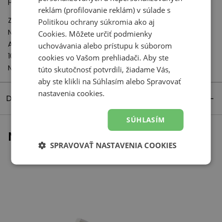
priľnavosť k zemi.
reklám (profilovanie reklám) v súlade s
Zodpovedný subjekt:
Politikou ochrany súkromia
ako aj
New Balance Europe BV
Cookies
. Môžete určiť podmienky
A-Factorij, Pilotenstraat 35 – 45
uchovávania alebo prístupu k súborom
1059 CH Amsterdam
cookies vo Vašom prehliadači. Aby ste
Netherlands
túto skutočnosť potvrdili, žiadame Vás,
aby ste klikli na Súhlasím alebo Spravovať
nastavenia cookies.
Detaily produktu
SÚHLASÍM
Naposledy prezerané
SPRAVOVAŤ NASTAVENIA COOKIES