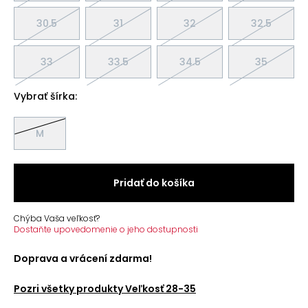
30.5
31
32
32.5
33
33.5
34.5
35
Vybrať šírka:
M
Pridať do košíka
Chýba Vaša veľkosť?
Dostaňte upovedomenie o jeho dostupnosti
Doprava a vrácení zdarma!
Pozri všetky produkty
Veľkosť 28-35