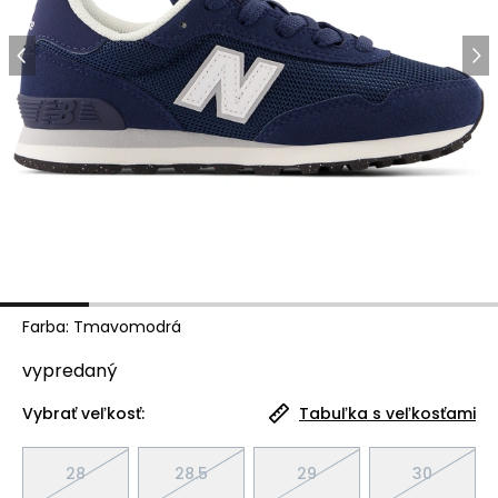
Farba
:
Tmavomodrá
vypredaný
Vybrať veľkosť:
Tabuľka s veľkosťami
28
28.5
29
30