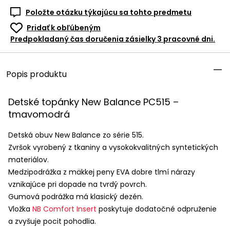
Položte otázku týkajúcu sa tohto predmetu
Pridať k obľúbeným
Predpokladaný čas doručenia zásielky 3 pracovné dni.
Popis produktu
Detské topánky New Balance PC515 –
tmavomodrá
Detská obuv New Balance zo série 515.
Zvršok vyrobený z tkaniny a vysokokvalitných syntetických
materiálov.
Medzipodrážka z mäkkej peny
EVA
dobre tlmí nárazy
vznikajúce pri dopade na tvrdý povrch.
Gumová podrážka má klasický dezén.
Vložka
NB Comfort Insert
poskytuje dodatočné odpruženie
a zvyšuje pocit pohodlia.