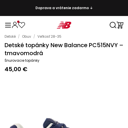
Doprava a vrátenie zadarmo ↓
Detské
/
Obuv
/
Veľkosť 28-35
Detské topánky New Balance PC515NVY –
tmavomodrá
Šnurovacie topánky
45,00 €