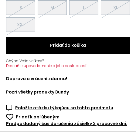
S
M
L
XL
XXL
Pridať do košíka
Chýba Vaša veľkosť?
Dostaňte upovedomenie o jeho dostupnosti
Doprava a vrácení zdarma!
Pozri všetky produkty
Bundy
Položte otázku týkajúcu sa tohto predmetu
Pridať k obľúbeným
Predpokladaný čas doručenia zásielky 3 pracovné dni.