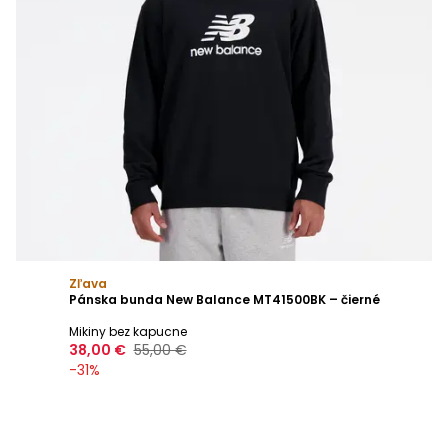
Zľava
Pánska bunda New Balance MT41500BK – čierné
Mikiny bez kapucne
38,00 €
55,00 €
-
31
%