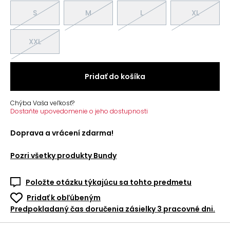
S
M
L
XL
XXL
Pridať do košíka
Chýba Vaša veľkosť?
Dostaňte upovedomenie o jeho dostupnosti
Doprava a vrácení zdarma!
Pozri všetky produkty
Bundy
Položte otázku týkajúcu sa tohto predmetu
Pridať k obľúbeným
Predpokladaný čas doručenia zásielky 3 pracovné dni.