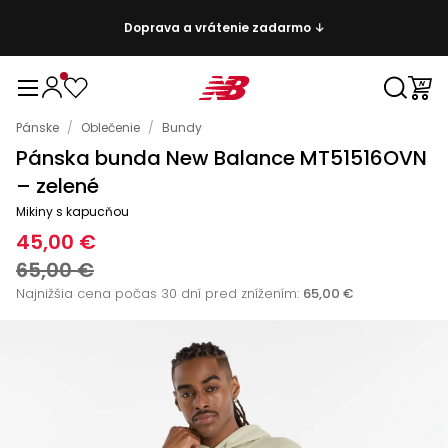
Doprava a vrátenie zadarmo ↓
Pánske
/
Oblečenie
/
Bundy
Pánska bunda New Balance MT51516OVN
– zelené
Mikiny s kapucňou
45,00 €
65,00 €
Najnižšia cena počas 30 dní pred znížením:
65,00 €