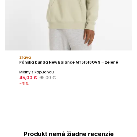
Zľava
Pánska bunda New Balance MT51516OVN – zelené
Mikiny s kapucňou
45,00 €
65,00 €
-
31
%
Produkt nemá žiadne recenzie