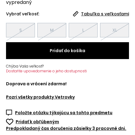
vypredaný
Vybrať veľkosť:
Tabuľka s veľkosťami
S
M
L
XL
Pridať do košíka
Chýba Vaša veľkosť?
Dostaňte upovedomenie o jeho dostupnosti
Doprava a vrácení zdarma!
Pozri všetky produkty
Vetrovky
Položte otázku týkajúcu sa tohto predmetu
Pridať k obľúbeným
Predpokladaný čas doručenia zásielky 3 pracovné dni.