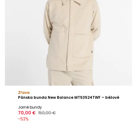
Zľava
Pánska bunda New Balance MT53524TWF – béžové
Jarné bundy
70,00 €
150,00 €
-
53
%