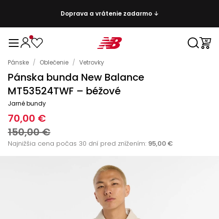
Doprava a vrátenie zadarmo ↓
Pánske
/
Oblečenie
/
Vetrovky
Pánska bunda New Balance
MT53524TWF – béžové
Jarné bundy
70,00 €
150,00 €
Najnižšia cena počas 30 dní pred znížením:
95,00 €