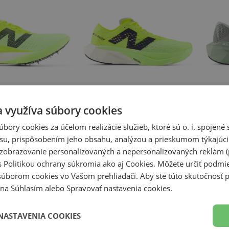
a využíva súbory cookies
úbory cookies za účelom realizácie služieb, ktoré sú o. i. spojen
Zľava
Zľava
su, prispôsobením jeho obsahu, analýzou a prieskumom týkajúci
ice New Balance
Pánske topánky New Balance
Topánk
perComp LD-X v3
FuelCell SuperComp Pacer v2
FuelCel
a zobrazovanie personalizovaných a nepersonalizovaných reklám (
elené
MFCRR16D – zelené
MRCX25
s
Politikou ochrany súkromia
ako aj
Cookies
. Môžete určiť podm
Pretekárske topánky
FuelCel
20,00 €
145,00 €
200,00 €
179,00
súborom cookies vo Vašom prehliadači. Aby ste túto skutočnosť p
-
28
%
-
28
%
li na Súhlasím alebo Spravovať nastavenia cookies.
NASTAVENIA COOKIES