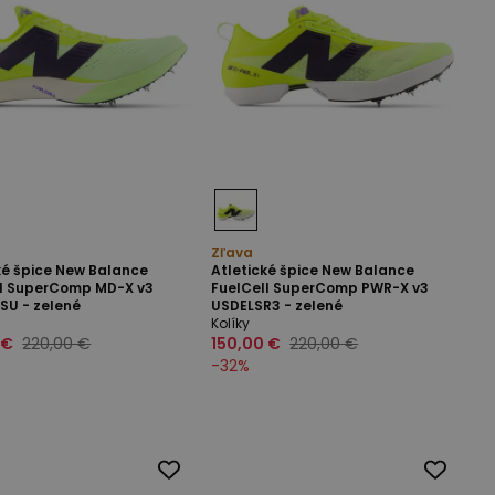
Zľava
ké špice New Balance
Atletické špice New Balance
ll SuperComp MD-X v3
FuelCell SuperComp PWR-X v3
SU - zelené
USDELSR3 - zelené
Kolíky
 €
220,00 €
150,00 €
220,00 €
-
32
%