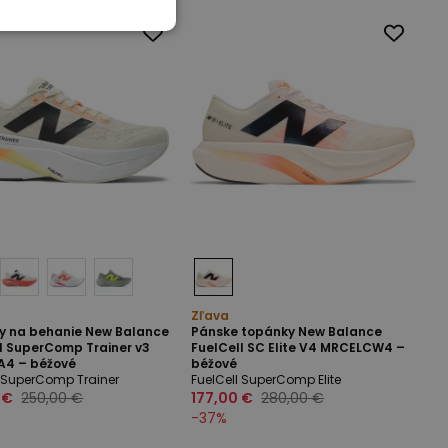
Zľava
y na behanie New Balance
Pánske topánky New Balance
l SuperComp Trainer v3
FuelCell SC Elite V4 MRCELCW4 –
4 – béžové
béžové
l SuperComp Trainer
FuelCell SuperComp Elite
 €
250,00 €
177,00 €
280,00 €
-
37
%