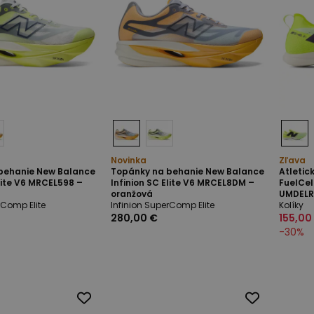
Novinka
Zľava
behanie New Balance
Topánky na behanie New Balance
Atletic
Elite V6 MRCEL598 –
Infinion SC Elite V6 MRCEL8DM –
FuelCe
oranžová
UMDELR
rComp Elite
Infinion SuperComp Elite
Kolíky
280,00 €
155,00
-
30
%