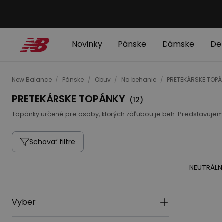
Novinky
Pánske
Dámske
De
New Balance
/
Pánske
/
Obuv
/
Na behanie
/
PRETEKÁRSKE TOP
PRETEKÁRSKE TOPÁNKY
(
12
)
Topánky určené pre osoby, ktorých záľubou je beh. Predstavujeme
Schovať filtre
NEUTRÁLN
Vyber