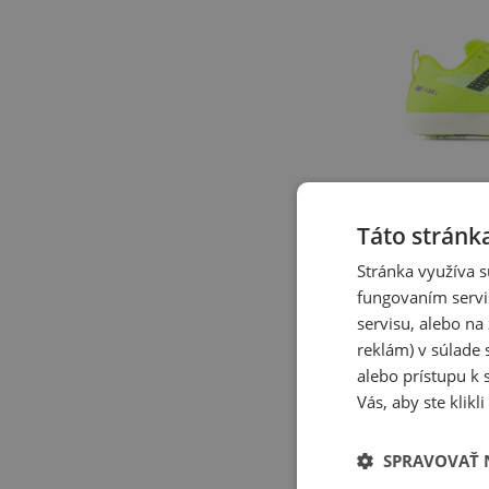
Táto stránk
Stránka využíva s
Zľava
fungovaním servi
Atletické šp
FuelCell Su
servisu, alebo n
UELRL8HK - z
reklám) v súlade 
Kolíky
160,00 €
2
alebo prístupu k 
-
27
%
Vás, aby ste klik
SPRAVOVAŤ 