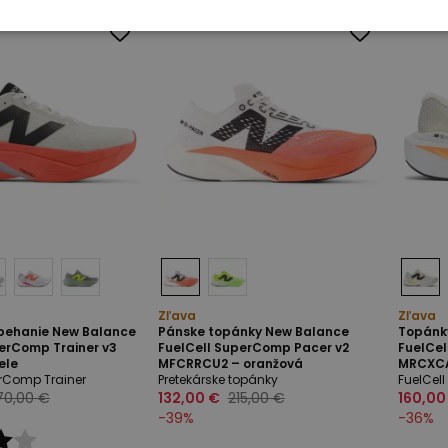
Zľava
Zľava
behanie New Balance
Pánske topánky New Balance
Topánk
erComp Trainer v3
FuelCell SuperComp Pacer v2
FuelCel
ele
MFCRRCU2 – oranžová
MRCXCA
erComp Trainer
Pretekárske topánky
FuelCel
70,00 €
132,00 €
215,00 €
160,00
-
39
%
-
36
%