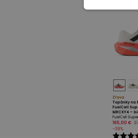
Zľava
Topánky na 
FuelCell Sup
MRCXY4 – bi
FuelCell Sup
165,00 €
2
-
39
%