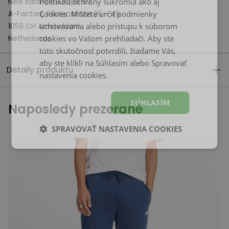
New Balance Europe BV
Politikou ochrany súkromia
ako aj
A-Factorij, Pilotenstraat 35 – 45
Cookies
. Môžete určiť podmienky
1059 CH Amsterdam
uchovávania alebo prístupu k súborom
Netherlands
cookies vo Vašom prehliadači. Aby ste
túto skutočnosť potvrdili, žiadame Vás,
aby ste klikli na Súhlasím alebo Spravovať
Detaily produktu
nastavenia cookies.
SÚHLASÍM
Naposledy prezerané
SPRAVOVAŤ NASTAVENIA COOKIES