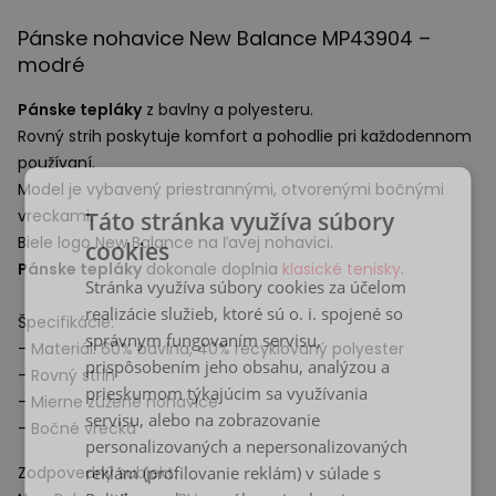
Pánske nohavice New Balance MP43904 –
modré
Pánske tepláky
z bavlny a polyesteru.
Rovný strih poskytuje komfort a pohodlie pri každodennom
používaní.
Model je vybavený priestrannými, otvorenými bočnými
vreckami.
Táto stránka využíva súbory
Biele logo New Balance na ľavej nohavici.
cookies
Pánske tepláky
dokonale doplnia
klasické tenisky
.
Stránka využíva súbory cookies za účelom
realizácie služieb, ktoré sú o. i. spojené so
Špecifikácie:
správnym fungovaním servisu,
- Materiál: 60% bavlna, 40% recyklovaný polyester
prispôsobením jeho obsahu, analýzou a
- Rovný strih
prieskumom týkajúcim sa využívania
- Mierne zúžené nohavice
servisu, alebo na zobrazovanie
- Bočné vrecká
personalizovaných a nepersonalizovaných
Zodpovedný subjekt:
reklám (profilovanie reklám) v súlade s