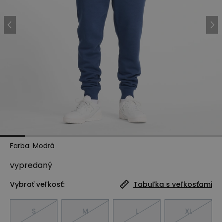
Farba
:
Modrá
vypredaný
Vybrať veľkosť:
Tabuľka s veľkosťami
S
M
L
XL