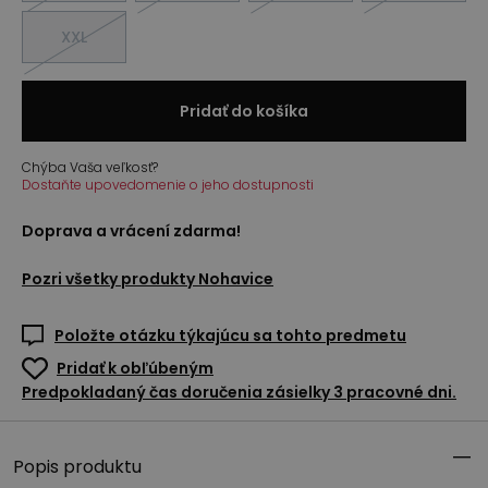
XXL
Pridať do košíka
Chýba Vaša veľkosť?
Dostaňte upovedomenie o jeho dostupnosti
Doprava a vrácení zdarma!
Pozri všetky produkty
Nohavice
Položte otázku týkajúcu sa tohto predmetu
Pridať k obľúbeným
Predpokladaný čas doručenia zásielky 3 pracovné dni.
Popis produktu