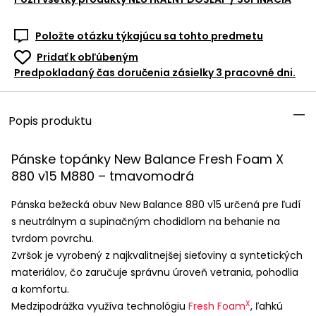
Položte otázku týkajúcu sa tohto predmetu
Pridať k obľúbeným
Predpokladaný čas doručenia zásielky 3 pracovné dni.
Popis produktu
Pánske topánky New Balance Fresh Foam X
880 v15 M880 – tmavomodrá
Pánska bežecká obuv New Balance 880 v15 určená pre ľudí
s neutrálnym a supinačným chodidlom na behanie na
tvrdom povrchu.
Zvršok je vyrobený z najkvalitnejšej sieťoviny a syntetických
materiálov, čo zaručuje správnu úroveň vetrania, pohodlia
a komfortu.
X
Medzipodrážka využíva technológiu
Fresh Foam
, ľahkú