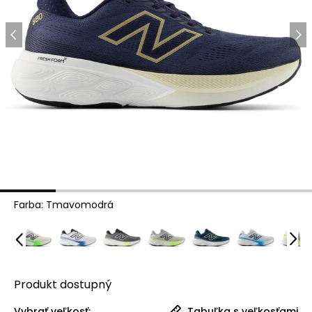
Farba
:
Tmavomodrá
Produkt
dostupný
Vybrať veľkosť:
Tabuľka s veľkosťami