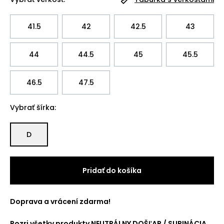
41.5
42
42.5
43
44
44.5
45
45.5
46.5
47.5
Vybrať šírka:
D
Pridať do košíka
Doprava a vrácení zdarma!
Pozri všetky produkty
NEUTRÁLNY DOŠĽAP / SUPINÁCIA