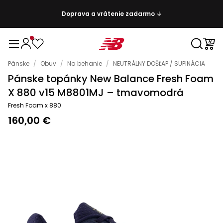
Doprava a vrátenie zadarmo ↓
Pánske
/
Obuv
/
Na behanie
/
NEUTRÁLNY DOŠĽAP / SUPINÁCIA
Pánske topánky New Balance Fresh Foam
X 880 v15 M8801MJ – tmavomodrá
Fresh Foam x 880
160,00 €