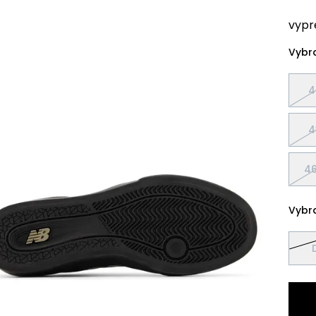
vypr
Vybra
4
4
46
Vybra