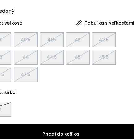
edaný
ť veľkosť:
Tabuľka s veľkosťami
0
40.5
41.5
42
42.5
3
44
44.5
45
45.5
.5
47.5
ť šírka:
D
Pridať do košíka