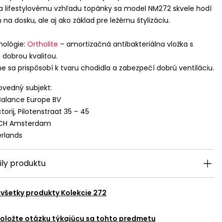
 lifestylovému vzhľadu topánky sa model NM272 skvele hodí
n na dosku, ale aj ako základ pre ležérnu štylizáciu.
nológie:
Ortholite
– amortizačná antibakteriálna vložka s
 dobrou kvalitou.
ne sa prispôsobí k tvaru chodidla a zabezpečí dobrú ventiláciu.
vedný subjekt:
alance Europe BV
torij, Pilotenstraat 35 – 45
 CH Amsterdam
rlands
ily produktu
 všetky produkty
Kolekcie 272
oložte otázku týkajúcu sa tohto predmetu