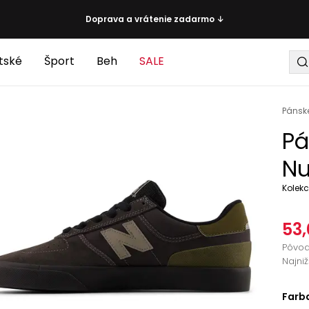
Doprava a vrátenie zadarmo ↓
tské
Šport
Beh
SALE
Pánsk
Pá
Nu
Kolekc
53,
Pôvo
Najni
Farb