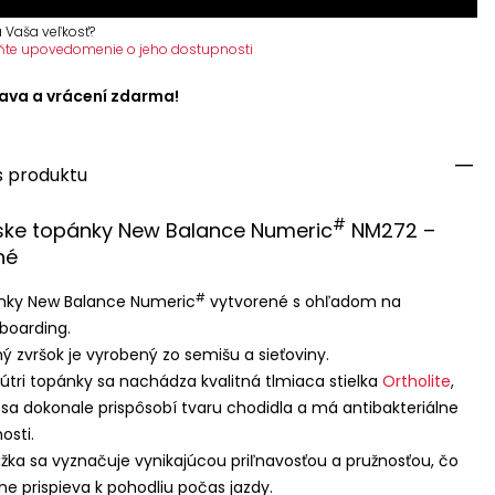
 Vaša veľkosť?
ňte upovedomenie o jeho dostupnosti
ava a vrácení zdarma!
s produktu
#
ske topánky New Balance Numeric
NM272 –
né
#
nky New Balance Numeric
vytvorené s ohľadom na
boarding.
ý zvršok je vyrobený zo semišu a sieťoviny.
útri topánky sa nachádza kvalitná tlmiaca stielka
Ortholite
,
 sa dokonale prispôsobí tvaru chodidla a má antibakteriálne
osti.
žka sa vyznačuje vynikajúcou priľnavosťou a pružnosťou, čo
ne prispieva k pohodliu počas jazdy.