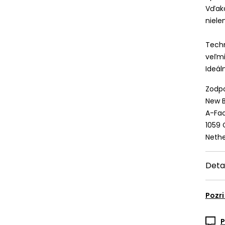
Vďaka
niele
Tech
veľmi
Ideál
Zodpo
New B
A-Fac
1059
Nethe
Deta
Pozri
P