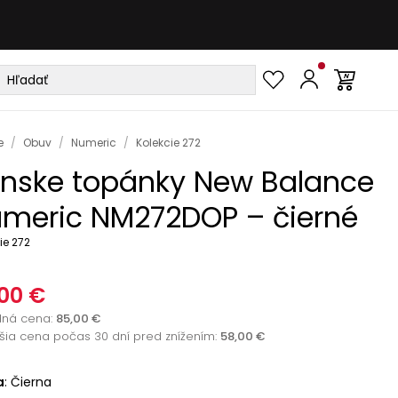
e
/
Obuv
/
Numeric
/
Kolekcie 272
nske topánky New Balance
meric NM272DOP – čierné
ie 272
00 €
dná cena
:
85,00 €
žšia cena počas 30 dní pred znížením:
58,00 €
a
:
Čierna