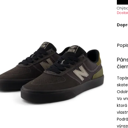
Chýba
Dosta
Dopr
Popi
Pán
čier
Topá
skate
Odoln
Vo vn
ktorá
vlastn
Podrá
výraz