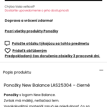
Chýba Vaša veľkosť?
Dostaňte upovedomenie o jeho dostupnosti
Doprava a vrácení zdarma!
Pozri všetky produkty
Ponožky
Položte otázku týkajúcu sa tohto predmetu
Pridať k obľúbeným
Predpokladaný čas doručenia zásielky 3 pracovné dni.
Popis produktu
Ponožky New Balance LAS25304 – čierné
Ponožky
s logom New Balance.
Zvršok má mäkký, netlačiaci lem.
Vysokokvalitný materiál zaručuje priedušnosť, čo sa