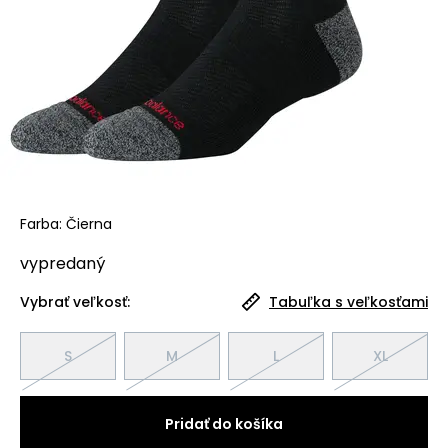
Farba
:
Čierna
vypredaný
Vybrať veľkosť:
Tabuľka s veľkosťami
S
M
L
XL
Pridať do košíka