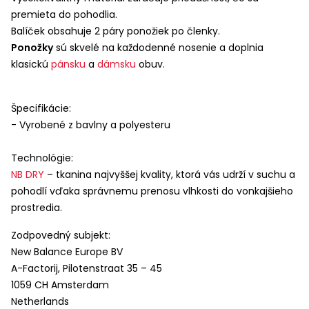
premieta do pohodlia.
Balíček obsahuje 2 páry ponožiek po členky.
Ponožky
sú skvelé na každodenné nosenie a doplnia
klasickú
pánsku
a
dámsku
obuv.
Špecifikácie:
- Vyrobené z bavlny a polyesteru
Technológie:
NB
DRY
– tkanina najvyššej kvality, ktorá vás udrží v suchu a
pohodlí vďaka správnemu prenosu vlhkosti do vonkajšieho
prostredia.
Zodpovedný subjekt:
New Balance Europe BV
A-Factorij, Pilotenstraat 35 – 45
1059 CH Amsterdam
Netherlands