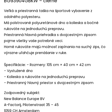
BG93904GBKW – čierne
Veľká a priestranná taška na športové vybavenie z
odolného polyesteru.
Má polstrované polyuretánové dno a kolieska a bočné
rukoväte na jednoduchú prepravu.
Priestranná hlavná priehradka s dvojcestným zipsom
pojme všetky vaše potrebné veci.
Horné rukoväte majú možnosť zapínania na suchý zips, čo
výrazne uľahčuje prenášanie v ruke.
Špecifikácie: - Rozmery: 105 cm × 40 cm × 42 cm
- Vystužené dno
- Kolieska a rukoväte na jednoduchú prepravu
- Priestranný hlavný priestor s dvojcestným zipsom
Zodpovedný subjekt:
New Balance Europe BV
A-Factorij, Pilotenstraat 35 – 45
1059 CH Amsterdam