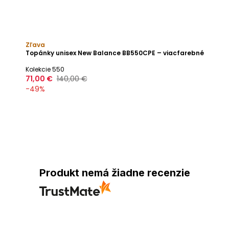
Zľava
Topánky unisex New Balance BB550CPE – viacfarebné
Kolekcie 550
71,00 €
140,00 €
-
49
%
Produkt nemá žiadne recenzie