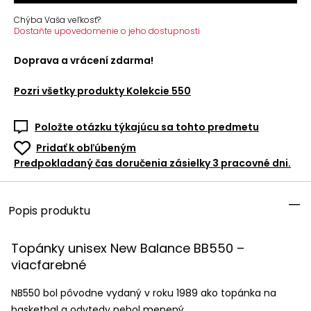
Chýba Vaša veľkosť?
Dostaňte upovedomenie o jeho dostupnosti
Doprava a vrácení zdarma!
Pozri všetky produkty
Kolekcie 550
Položte otázku týkajúcu sa tohto predmetu
Pridať k obľúbeným
Predpokladaný čas doručenia zásielky 3 pracovné dni.
Popis produktu
Topánky unisex New Balance BB550 –
viacfarebné
NB550 bol pôvodne vydaný v roku 1989 ako topánka na
basketbal a odvtedy nebol menený.