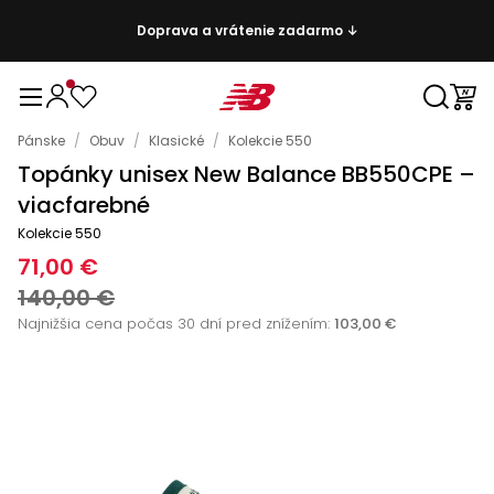
Doprava a vrátenie zadarmo ↓
Pánske
/
Obuv
/
Klasické
/
Kolekcie 550
Topánky unisex New Balance BB550CPE –
viacfarebné
Kolekcie 550
71,00 €
140,00 €
Najnižšia cena počas 30 dní pred znížením:
103,00 €