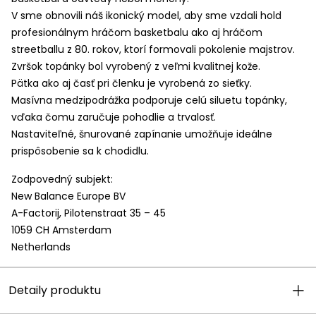
V sme obnovili náš ikonický model, aby sme vzdali hold
profesionálnym hráčom basketbalu ako aj hráčom
streetballu z 80. rokov, ktorí formovali pokolenie majstrov.
Zvršok topánky bol vyrobený z veľmi kvalitnej kože.
Pätka ako aj časť pri členku je vyrobená zo sieťky.
Masívna medzipodrážka podporuje celú siluetu topánky,
vďaka čomu zaručuje pohodlie a trvalosť.
Nastaviteľné, šnurované zapínanie umožňuje ideálne
prispôsobenie sa k chodidlu.
Zodpovedný subjekt:
New Balance Europe BV
A-Factorij, Pilotenstraat 35 – 45
1059 CH Amsterdam
Netherlands
Detaily produktu