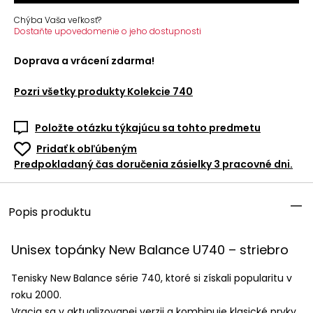
Chýba Vaša veľkosť?
Dostaňte upovedomenie o jeho dostupnosti
Doprava a vrácení zdarma!
Pozri všetky produkty
Kolekcie 740
Položte otázku týkajúcu sa tohto predmetu
Pridať k obľúbeným
Predpokladaný čas doručenia zásielky 3 pracovné dni.
Popis produktu
Unisex topánky New Balance U740 – striebro
Tenisky New Balance série 740, ktoré si získali popularitu v
roku 2000.
Vracia sa v aktualizovanej verzii a kombinuje klasické prvky