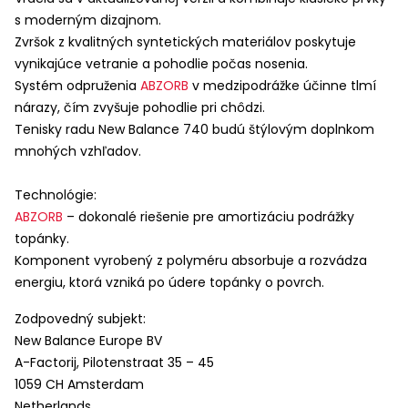
s moderným dizajnom.
Zvršok z kvalitných syntetických materiálov poskytuje
vynikajúce vetranie a pohodlie počas nosenia.
Systém odpruženia
ABZORB
v medzipodrážke účinne tlmí
nárazy, čím zvyšuje pohodlie pri chôdzi.
Tenisky radu New Balance 740 budú štýlovým doplnkom
mnohých vzhľadov.
Technológie:
ABZORB
– dokonalé riešenie pre amortizáciu podrážky
topánky.
Komponent vyrobený z polyméru absorbuje a rozvádza
energiu, ktorá vzniká po údere topánky o povrch.
Zodpovedný subjekt:
New Balance Europe BV
A-Factorij, Pilotenstraat 35 – 45
1059 CH Amsterdam
Netherlands