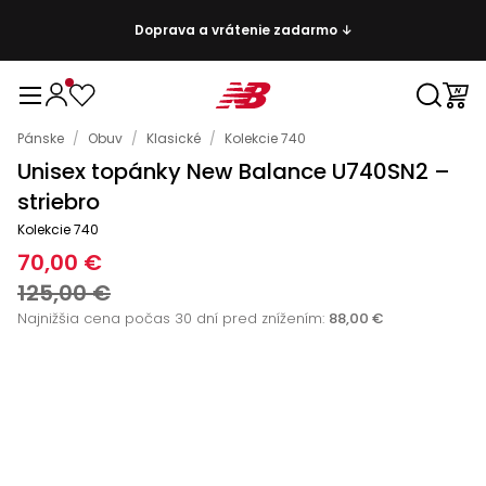
Doprava a vrátenie zadarmo ↓
Pánske
/
Obuv
/
Klasické
/
Kolekcie 740
Unisex topánky New Balance U740SN2 –
striebro
Kolekcie 740
70,00 €
125,00 €
Najnižšia cena počas 30 dní pred znížením:
88,00 €