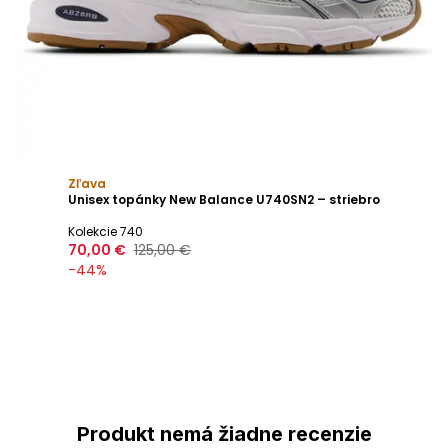
Zľava
Unisex topánky New Balance U740SN2 – striebro
Kolekcie 740
70,00 €
125,00 €
-
44
%
Produkt nemá žiadne recenzie