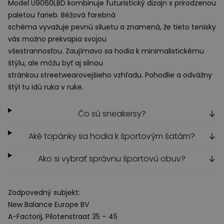
Model U9060LBD kombinuje futuristický dizajn s prirodzenou
paletou farieb. Béžová farebná
schéma vyvažuje pevnú siluetu a znamená, že tieto tenisky
vás možno prekvapia svojou
všestrannosťou. Zaujímavo sa hodia k minimalistickému
štýlu, ale môžu byť aj silnou
stránkou streetwearovejšieho vzhľadu. Pohodlie a odvážny
štýl tu idú ruka v ruke.
Čo sú sneakersy?
↓
Aké topánky sa hodia k športovým šatám?
↓
Ako si vybrať správnu športovú obuv?
↓
Zodpovedný subjekt:
New Balance Europe BV
A-Factorij, Pilotenstraat 35 – 45