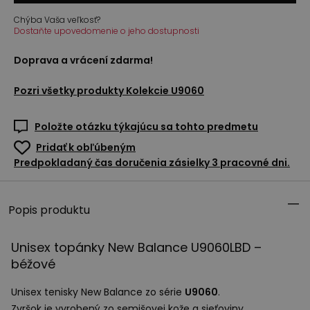
Chýba Vaša veľkosť?
Dostaňte upovedomenie o jeho dostupnosti
Doprava a vrácení zdarma!
Pozri všetky produkty
Kolekcie U9060
Položte otázku týkajúcu sa tohto predmetu
Pridať k obľúbeným
Predpokladaný čas doručenia zásielky 3 pracovné dni.
Popis produktu
Unisex topánky New Balance U9060LBD –
béžové
Unisex tenisky New Balance zo série
U9060
.
Zvršok je vyrobený zo semišovej kože a sieťoviny.