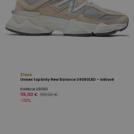
Zľava
Unisex topánky New Balance U9060LBD – béžové
Kolekcie U9060
115,00 €
190,00 €
-
39
%