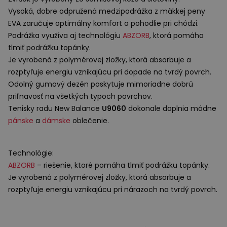
Vysoká, dobre odpružená medzipodrážka z mäkkej peny
EVA
zaručuje optimálny komfort a pohodlie pri chôdzi.
Podrážka využíva aj technológiu
ABZORB
, ktorá pomáha
tlmiť podrážku topánky.
Je vyrobená z polymérovej zložky, ktorá absorbuje a
rozptyľuje energiu vznikajúcu pri dopade na tvrdý povrch.
Odolný gumový dezén poskytuje mimoriadne dobrú
priľnavosť na všetkých typoch povrchov.
Tenisky radu New Balance
U9060
dokonale doplnia módne
pánske
a
dámske
oblečenie.
Technológie:
ABZORB
– riešenie, ktoré pomáha tlmiť podrážku topánky.
Je vyrobená z polymérovej zložky, ktorá absorbuje a
rozptyľuje energiu vznikajúcu pri nárazoch na tvrdý povrch.