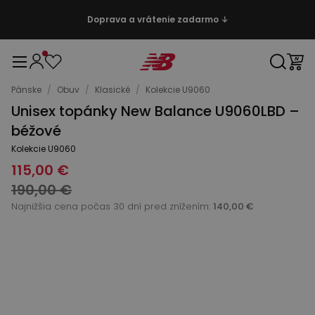
Doprava a vrátenie zadarmo ↓
Pánske
/
Obuv
/
Klasické
/
Kolekcie U9060
Unisex topánky New Balance U9060LBD –
béžové
Kolekcie U9060
115,00 €
190,00 €
Najnižšia cena počas 30 dní pred znížením:
140,00 €