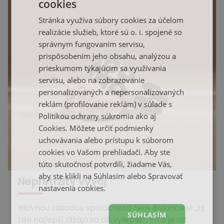
cookies
Stránka využíva súbory cookies za účelom
realizácie služieb, ktoré sú o. i. spojené so
správnym fungovaním servisu,
prispôsobením jeho obsahu, analýzou a
prieskumom týkajúcim sa využívania
servisu, alebo na zobrazovanie
personalizovaných a nepersonalizovaných
reklám (profilovanie reklám) v súlade s
Politikou ochrany súkromia
ako aj
Cookies
. Môžete určiť podmienky
uchovávania alebo prístupu k súborom
cookies vo Vašom prehliadači. Aby ste
túto skutočnosť potvrdili, žiadame Vás,
aby ste klikli na Súhlasím alebo Spravovať
Nepretržitý vývoj
nastavenia cookies.
Hlavnou zásadou spoločnosti New Balance je „aj
SÚHLASÍM
ten najlepší dizajn sa dá vylepšiť“. - To je na