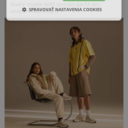
siluete modelu 9060 rovnako zjavné ako
SPRAVOVAŤ NASTAVENIA COOKIES
kedykoľvek predtým.