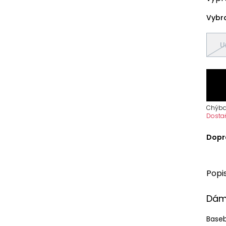
Vybra
U
Chýba
Dosta
Dopr
Popi
Dáms
Baseb