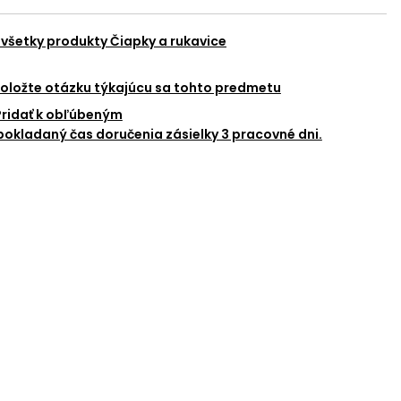
 všetky produkty
Čiapky a rukavice
oložte otázku týkajúcu sa tohto predmetu
Pridať k obľúbeným
okladaný čas doručenia zásielky 3 pracovné dni.