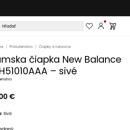
ke
/
Príslušenstvo
/
Čiapky a rukavice
mska čiapka New Balance
H51010AAA – sivé
šenstvo
00 €
a
:
Sivá
edaný