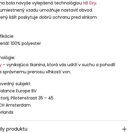
na bola navyše vylepšená technológiou
NB Dry
.
 umiestnený vzadu umožňuje nastaviť obvod.
vený kšilt poskytuje dobrú ochranu pred slnkom.
fikácie:
eriál: 100% polyester
ológie:
y
– vynikajúca tkanina, ktorá vás udrží v suchu a pohodlí
 správnemu prenosu vlhkosti von.
vedný subjekt:
alance Europe BV
torij, Pilotenstraat 35 – 45
 CH Amsterdam
rlands
ily produktu