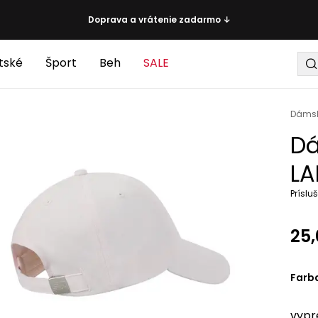
Doprava a vrátenie zadarmo ↓
tské
Šport
Beh
SALE
Dáms
Dá
LA
Príslu
25,
Farb
vypr