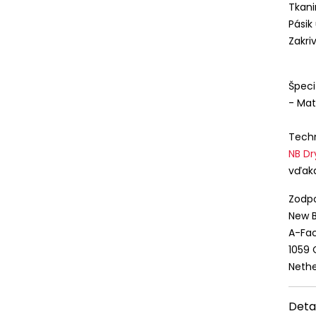
Tkani
Pásik
Zakri
Špeci
- Mat
Techn
NB Dr
vďaka
Zodpo
New B
A-Fac
1059
Nethe
Deta