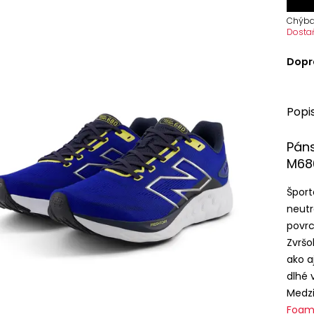
Chýba
Dosta
Dopr
Popi
Pán
M68
Šport
neut
povrc
Zvršo
ako a
dlhé 
Medzi
Foa