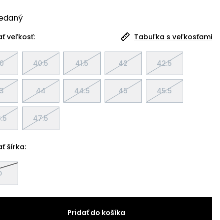
edaný
ť veľkosť:
Tabuľka s veľkosťami
0
40.5
41.5
42
42.5
3
44
44.5
45
45.5
.5
47.5
ť šírka:
D
Pridať do košíka