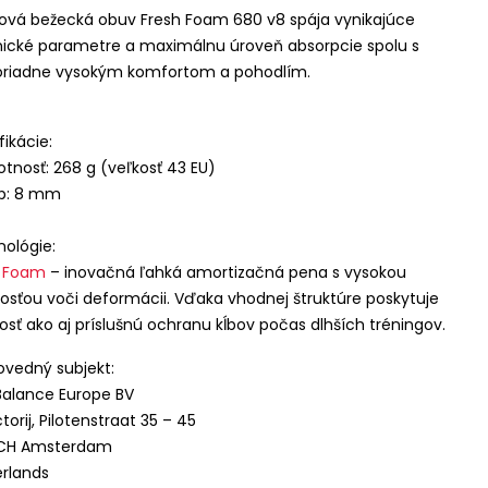
ová bežecká obuv Fresh Foam 680 v8 spája vynikajúce
ické parametre a maximálnu úroveň absorpcie spolu s
riadne vysokým komfortom a pohodlím.
fikácie:
tnosť: 268 g (veľkosť 43 EU)
op: 8 mm
ológie:
h Foam
– inovačná ľahká amortizačná pena s vysokou
osťou voči deformácii. Vďaka vhodnej štruktúre poskytuje
sť ako aj príslušnú ochranu kĺbov počas dlhších tréningov.
vedný subjekt:
alance Europe BV
torij, Pilotenstraat 35 – 45
 CH Amsterdam
rlands