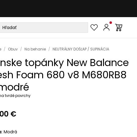
e
/
Obuv
/
Na behanie
/
NEUTRÁLNY DOŠĽAP / SUPINÁCIA
nske topánky New Balance
esh Foam 680 v8 M680RB8
modré
na tvrdé povrchy
,00 €
a
:
Modrá