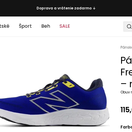
Doprava a vrátenie zadarmo ↓
tské
Šport
Beh
SALE
Pánsk
Pá
Fr
– 
Obuv 
115
Farb