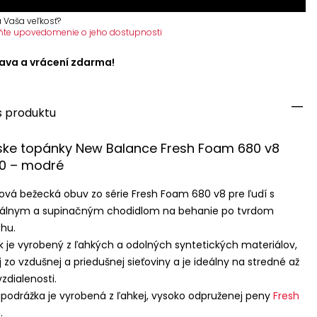
 Vaša veľkosť?
ňte upovedomenie o jeho dostupnosti
ava a vrácení zdarma!
s produktu
ske topánky New Balance Fresh Foam 680 v8
0 – modré
ová bežecká obuv zo série Fresh Foam 680 v8 pre ľudí s
rálnym a supinačným chodidlom na behanie po tvrdom
hu.
k je vyrobený z ľahkých a odolných syntetických materiálov,
j zo vzdušnej a priedušnej sieťoviny a je ideálny na stredné až
vzdialenosti.
podrážka je vyrobená z ľahkej, vysoko odpruženej peny
Fresh
m
.