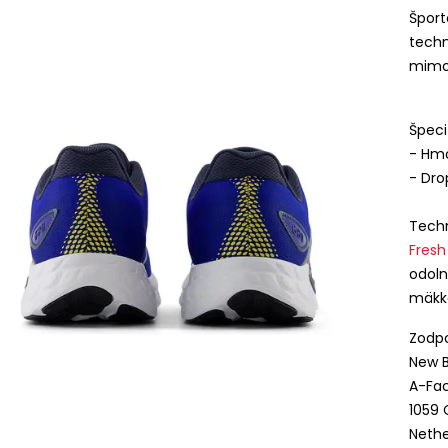
Šport
techn
mimo
Špeci
- Hmo
- Dr
Techn
Fres
odoln
mäkko
Zodpo
New B
A-Fac
1059
Nethe