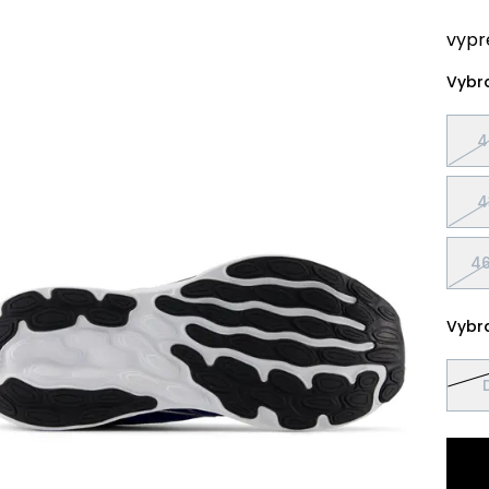
vypr
Vybra
4
4
46
Vybra