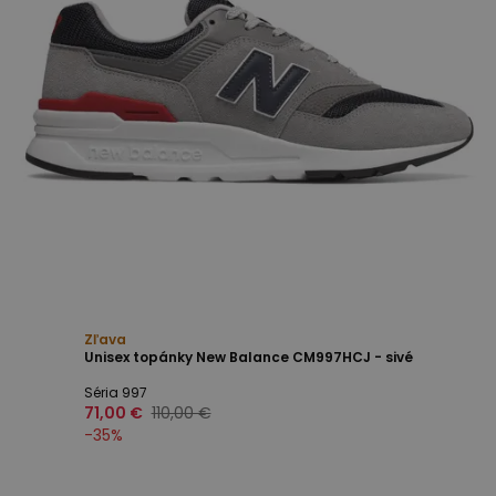
Zľava
Unisex topánky New Balance CM997HCJ - sivé
Séria 997
71,00 €
110,00 €
-
35
%