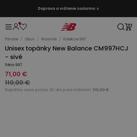
Doprava a vrátenie zadarmo ↓
Pánske
/
Obuv
/
Klasické
/
Kolekcie 997
Unisex topánky New Balance CM997HCJ
- sivé
Séria 997
71,00 €
110,00 €
Najnižšia cena počas 30 dní pred znížením:
110,00 €