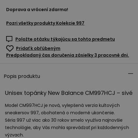
Doprava a vrácení zdarma!
Pozri všetky produkty
Kolekcie 997
Položte otázku týkajúcu sa tohto predmetu
Pridať k obľúbeným
Predpokladaný čas doručenia zásielky 3 pracovné dni.
Popis produktu
Unisex topánky New Balance CM997HCJ – sivé
Model CM997HCJ je nová, vylepšená verzia kultových
sneakersov 997, obohatená o moderné ukončenie.
Séria 997 už viac ako 30 rokov smelo využíva najnovšie
technológie, aby Vás mohla sprevádzať pri každodenných
výzvach.