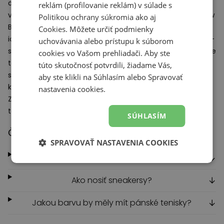
ohľadu na to, či ste fanúšikom mestského štýlu alebo
reklám (profilovanie reklám) v súlade s
volíte športové kombinácie – moderné pánske tenisky New
Politikou ochrany súkromia
ako aj
Balance 997 budú perfektné pre každú styling. Môžete si
Cookies
. Môžete určiť podmienky
ich obliecť k cargo nohaviciam a hladkému bavlnenému t-
uchovávania alebo prístupu k súborom
shirtu, čím vytvoríte ležérny vzhľad. Tíieto pohodlné pánske
cookies vo Vašom prehliadači. Aby ste
topánky sú tiež skvelou voľbou, keď sa rozhodnete obliecť
túto skutočnosť potvrdili, žiadame Vás,
si chinos nohavice a ľahký sveter alebo vzorovanú košeľu,
aby ste klikli na Súhlasím alebo Spravovať
ktoré dodajú vášmu stylingu kúsok mestskej elegancie.
nastavenia cookies.
Zdôraznite svoju osobnosť, športový štýl s modernými
topánkami New Balance.
SÚHLASÍM
Často kladené otázky
SPRAVOVAŤ NASTAVENIA COOKIES
Prečo stojí za to kúpiť si 997-ky?
↓
Ako nosiť sneakersy?
↓
Jakou barvu by měly mít pánské tenisky?
↓