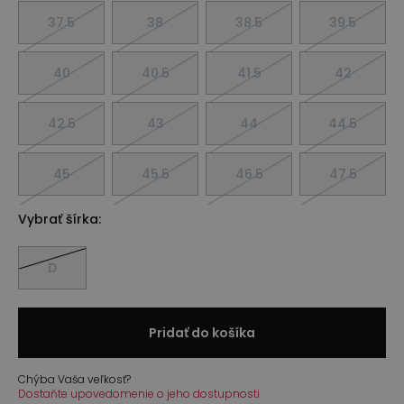
37.5
38
38.5
39.5
40
40.5
41.5
42
42.5
43
44
44.5
45
45.5
46.5
47.5
Vybrať šírka:
D
Pridať do košíka
Chýba Vaša veľkosť?
Dostaňte upovedomenie o jeho dostupnosti